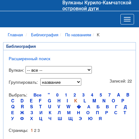
Вулканы Курило-Камчатской
островной дуги
Toggl
Главная
Библиография
По названиям
K
Библиография
Расширенный поиск
Вулкан:
Записей: 22
Группировать:
Выбрать:
Все
"
0
1
2
3
4
5
7
A
B
C
D
E
F
G
H
I
K
L
M
N
O
P
Q
R
S
T
U
V
W
�
А
Б
В
Г
Д
Е
Ж
З
И
К
Л
М
Н
О
П
Р
С
Т
У
Ф
Х
Ц
Ч
Ш
Щ
Э
Ю
Я
Страницы:
1
2
3