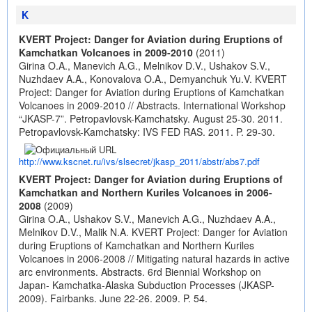
K
KVERT Project: Danger for Aviation during Eruptions of
Kamchatkan Volcanoes in 2009-2010
(2011)
Girina O.A., Manevich A.G., Melnikov D.V., Ushakov S.V.,
Nuzhdaev A.A., Konovalova O.A., Demyanchuk Yu.V. KVERT
Project: Danger for Aviation during Eruptions of Kamchatkan
Volcanoes in 2009-2010 // Abstracts. International Workshop
“JKASP-7”. Petropavlovsk-Kamchatsky. August 25-30. 2011.
Petropavlovsk-Kamchatsky: IVS FED RAS. 2011. P. 29-30.
http://www.kscnet.ru/ivs/slsecret/jkasp_2011/abstr/abs7.pdf
KVERT Project: Danger for Aviation during Eruptions of
Kamchatkan and Northern Kuriles Volcanoes in 2006-
2008
(2009)
Girina O.A., Ushakov S.V., Manevich A.G., Nuzhdaev A.A.,
Melnikov D.V., Malik N.A. KVERT Project: Danger for Aviation
during Eruptions of Kamchatkan and Northern Kuriles
Volcanoes in 2006-2008 // Mitigating natural hazards in active
arc environments. Abstracts. 6rd Biennial Workshop on
Japan- Kamchatka-Alaska Subduction Processes (JKASP-
2009). Fairbanks. June 22-26. 2009. P. 54.