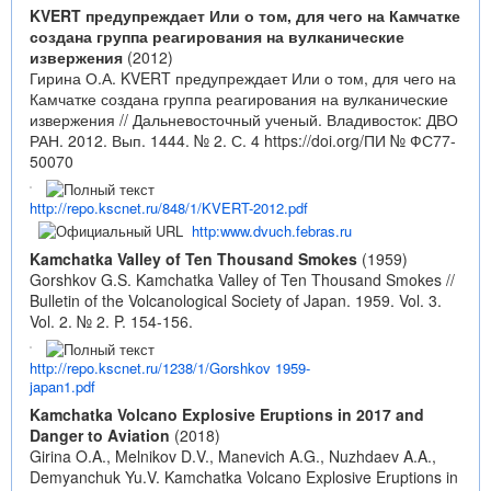
KVERT предупреждает Или о том, для чего на Камчатке
создана группа реагирования на вулканические
извержения
(2012)
Гирина О.А. KVERT предупреждает Или о том, для чего на
Камчатке создана группа реагирования на вулканические
извержения // Дальневосточный ученый. Владивосток: ДВО
РАН. 2012. Вып. 1444. № 2. С. 4
https://doi.org/ПИ № ФС77-
50070
http://repo.kscnet.ru/848/1/KVERT-2012.pdf
http:www.dvuch.febras.ru
Kamchatka Valley of Ten Thousand Smokes
(1959)
Gorshkov G.S. Kamchatka Valley of Ten Thousand Smokes //
Bulletin of the Volcanological Society of Japan. 1959. Vol. 3.
Vol. 2. № 2. P. 154-156.
http://repo.kscnet.ru/1238/1/Gorshkov 1959-
japan1.pdf
Kamchatka Volcano Explosive Eruptions in 2017 and
Danger to Aviation
(2018)
Girina O.A., Melnikov D.V., Manevich A.G., Nuzhdaev A.A.,
Demyanchuk Yu.V. Kamchatka Volcano Explosive Eruptions in