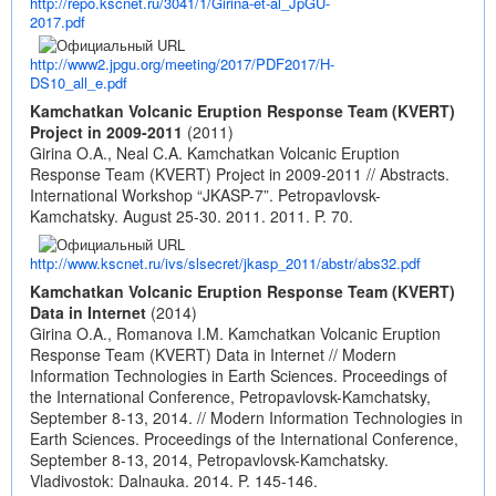
http://repo.kscnet.ru/3041/1/Girina-et-al_JpGU-
2017.pdf
http://www2.jpgu.org/meeting/2017/PDF2017/H-
DS10_all_e.pdf
Kamchatkan Volcanic Eruption Response Team (KVERT)
Project in 2009-2011
(2011)
Girina O.A., Neal C.A. Kamchatkan Volcanic Eruption
Response Team (KVERT) Project in 2009-2011 // Abstracts.
International Workshop “JKASP-7”. Petropavlovsk-
Kamchatsky. August 25-30. 2011. 2011. P. 70.
http://www.kscnet.ru/ivs/slsecret/jkasp_2011/abstr/abs32.pdf
Kamchatkan Volcanic Eruption Response Team (KVERT)
Data in Internet
(2014)
Girina O.A., Romanova I.M. Kamchatkan Volcanic Eruption
Response Team (KVERT) Data in Internet // Modern
Information Technologies in Earth Sciences. Proceedings of
the International Conference, Petropavlovsk-Kamchatsky,
September 8-13, 2014. // Modern Information Technologies in
Earth Sciences. Proceedings of the International Conference,
September 8-13, 2014, Petropavlovsk-Kamchatsky.
Vladivostok: Dalnauka. 2014. P. 145-146.