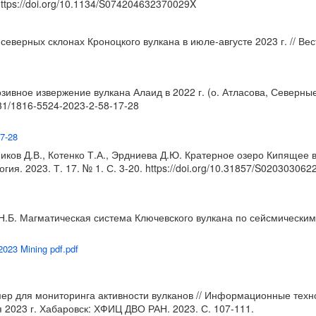
ttps://doi.org/10.1134/S074204632370029X
северных склонах Кроноцкого вулкана в июле-августе 2023 г. // Ве
зивное извержение вулкана Алаид в 2022 г. (о. Атласова, Северные
1431/1816-5524-2023-2-58-17-28
17-28
ников Д.В., Котенко Т.А., Эрдниева Д.Ю. Кратерное озеро Кипящее 
гия. 2023. Т. 17. № 1. С. 3-20.
https://doi.org/10.31857/S02030306
 Н.Б. Магматическая система Ключевского вулкана по сейсмически
 2023 Mining pdf.pdf
мер для мониторинга активности вулканов // Информационные тех
я 2023 г. Хабаровск: ХФИЦ ДВО РАН. 2023. С. 107-111.