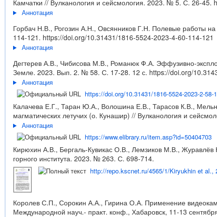
Камчатки // Вулканология и сейсмология. 2023. № 5. С. 26-45.
h
Аннотация
Горбач Н.В., Рогозин А.Н., Овсянников Г.Н. Полевые работы на 
114-121.
https://doi.org/10.31431/1816-5524-2023-4-60-114-121
Аннотация
Дегтерев А.В., Чибисова М.В., Романюк Ф.А. Эффузивно-экспло
Земле. 2023. Вып. 2. № 58. С. 17-28. 12 с.
https://doi.org/10.3
Аннотация
https://doi.org/10.31431/1816-5524-2023-2-58-
Калачева Е.Г., Таран Ю.А., Волошина Е.В., Тарасов К.В., Мель
магматических летучих (о. Кунашир) // Вулканология и сейсмоло
Аннотация
https://www.elibrary.ru/item.asp?id=50404703
Кирюхин А.В., Бергаль-Кувикас О.В., Лемзиков М.В., Журавлёв
горного института. 2023. № 263. С. 698-714.
http://repo.kscnet.ru/4565/1/Kiryukhin et al.,
Королев С.П., Сорокин А.А., Гирина О.А. Применение видеока
Международной науч.- практ. конф., Хабаровск, 11-13 сентябр