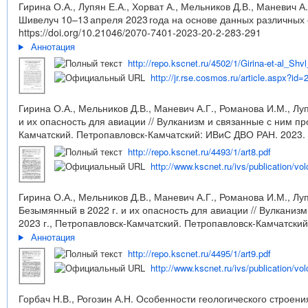
Гирина О.А., Лупян Е.А., Хорват А., Мельников Д.В., Маневич 
Шивелуч 10–13 апреля 2023 года на основе данных различных 
https://doi.org/10.21046/2070-7401-2023-20-2-283-291
Аннотация
http://repo.kscnet.ru/4502/1/Girina-et-al_Shv
http://jr.rse.cosmos.ru/article.aspx?id=
Гирина О.А., Мельников Д.В., Маневич А.Г., Романова И.М., Луп
и их опасность для авиации // Вулканизм и связанные с ним 
Камчатский. Петропавловск-Камчатский: ИВиС ДВО РАН. 2023. 
http://repo.kscnet.ru/4493/1/art8.pdf
http://www.kscnet.ru/ivs/publication/vo
Гирина О.А., Мельников Д.В., Маневич А.Г., Романова И.М., Л
Безымянный в 2022 г. и их опасность для авиации // Вулкани
2023 г., Петропавловск-Камчатский. Петропавловск-Камчатский
Аннотация
http://repo.kscnet.ru/4495/1/art9.pdf
http://www.kscnet.ru/ivs/publication/vo
Горбач Н.В., Рогозин А.Н. Особенности геологического строен