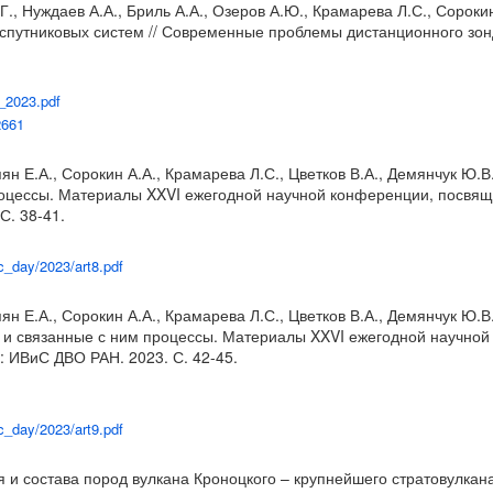
А.Г., Нуждаев А.А., Бриль А.А., Озеров А.Ю., Крамарева Л.С., Соро
спутниковых систем // Современные проблемы дистанционного зонди
l_2023.pdf
2661
ян Е.А., Сорокин А.А., Крамарева Л.С., Цветков В.А., Демянчук Ю.В
процессы. Материалы XXVI ежегодной научной конференции, посвящё
С. 38-41.
lc_day/2023/art8.pdf
упян Е.А., Сорокин А.А., Крамарева Л.С., Цветков В.А., Демянчук 
зм и связанные с ним процессы. Материалы XXVI ежегодной научно
: ИВиС ДВО РАН. 2023. С. 42-45.
lc_day/2023/art9.pdf
ия и состава пород вулкана Кроноцкого – крупнейшего стратовулка