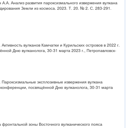
кин А.А. Анализ развития пароксизмального извержения вулкана
рования Земли из космоса. 2023. Т. 20. № 2. С. 283-291.
. Активность вулканов Камчатки и Курильских островов в 2022 г.
нной Дню вулканолога, 30-31 марта 2023 г., Петропавловск-
Ю.В. Пароксизмальные эксплозивные извержения вулкана
й конференции, посвящённой Дню вулканолога, 30-31 марта
на фронтальной зоны Восточного вулканического пояса