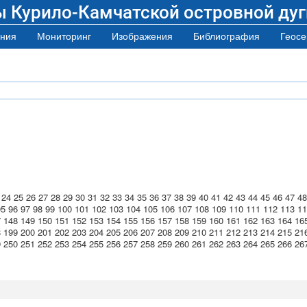
ы Курило-Камчатской островной дуг
ния
Мониторинг
Изображения
Библиография
Геосе
24
25
26
27
28
29
30
31
32
33
34
35
36
37
38
39
40
41
42
43
44
45
46
47
48
95
96
97
98
99
100
101
102
103
104
105
106
107
108
109
110
111
112
113
11
7
148
149
150
151
152
153
154
155
156
157
158
159
160
161
162
163
164
16
8
199
200
201
202
203
204
205
206
207
208
209
210
211
212
213
214
215
21
9
250
251
252
253
254
255
256
257
258
259
260
261
262
263
264
265
266
26