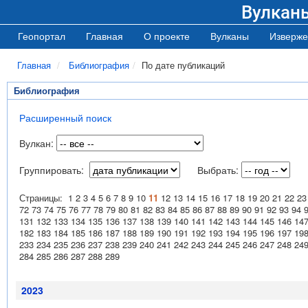
Вулкан
Геопортал
Главная
О проекте
Вулканы
Изверже
Главная
Библиография
По дате публикаций
Библиография
Расширенный поиск
Вулкан:
Группировать:
Выбрать:
Страницы:
1
2
3
4
5
6
7
8
9
10
11
12
13
14
15
16
17
18
19
20
21
22
23
72
73
74
75
76
77
78
79
80
81
82
83
84
85
86
87
88
89
90
91
92
93
94
131
132
133
134
135
136
137
138
139
140
141
142
143
144
145
146
14
182
183
184
185
186
187
188
189
190
191
192
193
194
195
196
197
19
233
234
235
236
237
238
239
240
241
242
243
244
245
246
247
248
24
284
285
286
287
288
289
2023