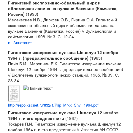
Гигантский эксплозивно-обвальный цирк и
обломочная лавина на вулкане Бакенинг (Камчатка,
Россия)
(1998)
Мелекесцев И.В., Дирксен О.В., Гирина О.А. Гигантский
эксплозивно-обвальный цирк и обломочная лавина на
вулкане Бакенинг (Камчатка, Россия) // Вулканология и
сейсмология. 1998. № 3. С. 12-24.
Аннотация
Гигантское извержение вулкана Шевелуч 12 ноября
1964 г. (предварительное сообщение)
(1965)
Пийп Б.И., Мархинин Е.К. Гигантское извержение вулкана
Шевелуч 12 ноября 1964 г. (предварительное сообщение)
// Бюллетень вулканологических станций. 1965. № 39. С.
28-34.
http://repo.kscnet.ru/832/1/Piip_Mrkx_Shvl_1964.pdf
Гигантское извержение вулкана Шивелуч 12 ноября
1964 г. и его предвестники
(1967)
Токарев П.И. Гигантское извержение вулкана Шивелуч 12
ноября 1964 г. и его предвестники // Известия АН СССР.