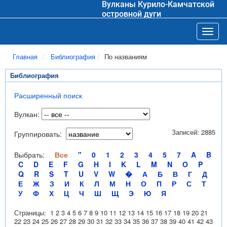
Вулканы Курило-Камчатской
островной дуги
Toggl
Главная
Библиография
По названиям
Библиография
Расширенный поиск
Вулкан:
Записей: 2885
Группировать:
Выбрать:
Все
"
0
1
2
3
4
5
7
A
B
C
D
E
F
G
H
I
K
L
M
N
O
P
Q
R
S
T
U
V
W
�
А
Б
В
Г
Д
Е
Ж
З
И
К
Л
М
Н
О
П
Р
С
Т
У
Ф
Х
Ц
Ч
Ш
Щ
Э
Ю
Я
Страницы:
1
2
3
4
5
6
7
8
9
10
11
12
13
14
15
16
17
18
19
20
21
22
23
24
25
26
27
28
29
30
31
32
33
34
35
36
37
38
39
40
41
42
43