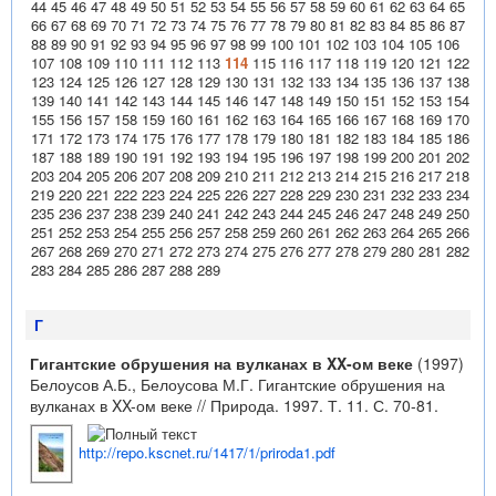
44
45
46
47
48
49
50
51
52
53
54
55
56
57
58
59
60
61
62
63
64
65
66
67
68
69
70
71
72
73
74
75
76
77
78
79
80
81
82
83
84
85
86
87
88
89
90
91
92
93
94
95
96
97
98
99
100
101
102
103
104
105
106
107
108
109
110
111
112
113
114
115
116
117
118
119
120
121
122
123
124
125
126
127
128
129
130
131
132
133
134
135
136
137
138
139
140
141
142
143
144
145
146
147
148
149
150
151
152
153
154
155
156
157
158
159
160
161
162
163
164
165
166
167
168
169
170
171
172
173
174
175
176
177
178
179
180
181
182
183
184
185
186
187
188
189
190
191
192
193
194
195
196
197
198
199
200
201
202
203
204
205
206
207
208
209
210
211
212
213
214
215
216
217
218
219
220
221
222
223
224
225
226
227
228
229
230
231
232
233
234
235
236
237
238
239
240
241
242
243
244
245
246
247
248
249
250
251
252
253
254
255
256
257
258
259
260
261
262
263
264
265
266
267
268
269
270
271
272
273
274
275
276
277
278
279
280
281
282
283
284
285
286
287
288
289
Г
Гигантские обрушения на вулканах в XX-ом веке
(1997)
Белоусов А.Б., Белоусова М.Г. Гигантские обрушения на
вулканах в XX-ом веке // Природа. 1997. Т. 11. С. 70-81.
http://repo.kscnet.ru/1417/1/priroda1.pdf