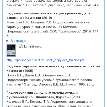
структур и гидротермальные системы Юго-Востока
Камчатки. 1968. Автореф. дисс. канд. геол.-мин. наук. 24 с.
Гидрогеосейсмические вариации уровня воды в
скважинах Камчатки
(2019)
Копылова Г.Н., Болдина С.В. Гидрогеосейсмические
вариации уровня воды в скважинах Камчатки.
Петропавлоск-Камчатский: ООО "Камчатпресс". 2019. 144
с.
Аннотация
http://repo.kscnet.ru/3717/1/Book_Kopylova_Boldina.pdf
Гидрогеотермические условия вулканического района
Камчатки
(1965)
Поляк Б.Г., Вакин Е.А., Овчинникова Е.Н.
Гидрогеотермические условия вулканического района
Камчатки / Отв. ред. Аверьев В.В. М.: Наука. 1965. 96 с.
Гидрогеохимия западного склона вулкана
Кунтоминтар (о. Шиашкотан, Курилы)
(2014)
Калачева Е.Г., Котенко Т.А. Гидрогеохимия западного
склона вулкана Кунтоминтар (о. Шиашкотан, Курилы) //