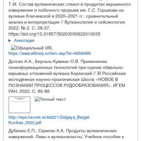
Т.М. Состав вулканических стекол в продуктах вершинного
извержения и побочного прорыва им. Г.С. Горшкова на
вулкане Ключевской в 2020–2021 гг.: сравнительный
анализ и интерпретация // Вулканология и сейсмология.
2022. № 2. С. 28-37.
https://doi.org/10.31857/S0203030622010035
Аннотация
https://www.elibrary.ru/item.asp?id=48340495
Долгая А.А., Бергаль-Кувикас О.В. Применение
геоинформационных технологий при оценке обвально-
взрывных отложений вулкана Корякский // XI Российская
молодёжная научно-практическая Школа «НОВОЕ В
ПОЗНАНИИ ПРОЦЕССОВ РУДООБРАЗОВАНИЯ». ИГЕМ
РАН. 2022. С. 86-88.
http://repo.kscnet.ru/4422/1/Dolgaya_Bergal-
Kuvikas_2022.pdf
Дубинин Е.П., Скрипко К.А. Продукты вулканических
извержений. Лавы и вулканокласты: Учебное пособие к