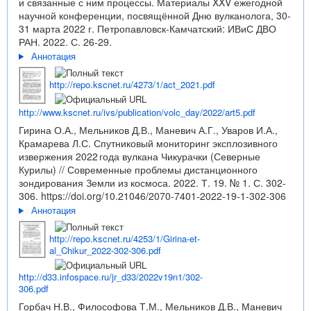
и связанные с ним процессы. Материалы XXV ежегодной
научной конференции, посвящённой Дню вулканолога, 30-
31 марта 2022 г. Петропавловск-Камчатский: ИВиС ДВО
РАН. 2022. С. 26-29.
Аннотация
http://repo.kscnet.ru/4273/1/act_2021.pdf
http://www.kscnet.ru/ivs/publication/volc_day/2022/art5.pdf
Гирина О.А., Мельников Д.В., Маневич А.Г., Уваров И.А.,
Крамарева Л.С. Спутниковый мониторинг эксплозивного
извержения 2022 года вулкана Чикурачки (Северные
Курилы) // Современные проблемы дистанционного
зондирования Земли из космоса. 2022. Т. 19. № 1. С. 302-
306.
https://doi.org/10.21046/2070-7401-2022-19-1-302-306
Аннотация
http://repo.kscnet.ru/4253/1/Girina-et-
al_Chikur_2022-302-306.pdf
http://d33.infospace.ru/jr_d33/2022v19n1/302-
306.pdf
Горбач Н.В., Философова Т.М., Мельников Д.В., Маневич