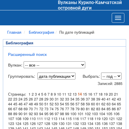
Вулканы Курило-Камчатской
островной дуги
Toggl
Главная
Библиография
По дате публикаций
Библиография
Расширенный поиск
Вулкан:
Группировать:
Выбрать:
Записей: 2885
Страницы:
1
2
3
4
5
6
7
8
9
10
11
12
13
14
15
16
17
18
19
20
21
22
23
24
25
26
27
28
29
30
31
32
33
34
35
36
37
38
39
40
41
42
43
44
45
46
47
48
49
50
51
52
53
54
55
56
57
58
59
60
61
62
63
64
65
66
67
68
69
70
71
72
73
74
75
76
77
78
79
80
81
82
83
84
85
86
87
88
89
90
91
92
93
94
95
96
97
98
99
100
101
102
103
104
105
106
107
108
109
110
111
112
113
114
115
116
117
118
119
120
121
122
123
124
125
126
127
128
129
130
131
132
133
134
135
136
137
138
139
140
141
142
143
144
145
146
147
148
149
150
151
152
153
154