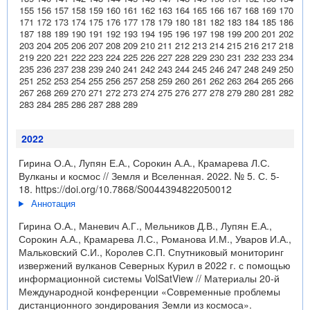
155
156
157
158
159
160
161
162
163
164
165
166
167
168
169
170
171
172
173
174
175
176
177
178
179
180
181
182
183
184
185
186
187
188
189
190
191
192
193
194
195
196
197
198
199
200
201
202
203
204
205
206
207
208
209
210
211
212
213
214
215
216
217
218
219
220
221
222
223
224
225
226
227
228
229
230
231
232
233
234
235
236
237
238
239
240
241
242
243
244
245
246
247
248
249
250
251
252
253
254
255
256
257
258
259
260
261
262
263
264
265
266
267
268
269
270
271
272
273
274
275
276
277
278
279
280
281
282
283
284
285
286
287
288
289
2022
Гирина О.А., Лупян Е.А., Сорокин А.А., Крамарева Л.С.
Вулканы и космос // Земля и Вселенная. 2022. № 5. С. 5-
18.
https://doi.org/10.7868/S0044394822050012
Аннотация
Гирина О.А., Маневич А.Г., Мельников Д.В., Лупян Е.А.,
Сорокин А.А., Крамарева Л.С., Романова И.М., Уваров И.А.,
Мальковский С.И., Королев С.П. Спутниковый мониторинг
извержений вулканов Северных Курил в 2022 г. с помощью
информационной системы VolSatView // Материалы 20-й
Международной конференции «Современные проблемы
дистанционного зондирования Земли из космоса».