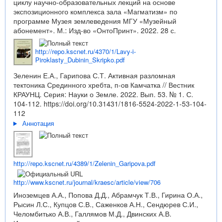
циклу научно-образовательных лекций на основе
экспозиционного комплекса зала «Магматизм» по
программе Музея землеведения МГУ «Музейный
абонемент». М.: Изд-во «ОнтоПринт». 2022. 28 с.
http://repo.kscnet.ru/4370/1/Lavy-i-
Piroklasty_Dubinin_Skripko.pdf
Зеленин Е.А., Гарипова С.Т. Активная разломная
тектоника Срединного хребта, п-ов Камчатка // Вестник
КРАУНЦ. Серия: Науки о Земле. 2022. Вып. 53. № 1. С.
104-112.
https://doi.org/10.31431/1816-5524-2022-1-53-104-
112
Аннотация
http://repo.kscnet.ru/4389/1/Zelenin_Garipova.pdf
http://www.kscnet.ru/journal/kraesc/article/view/706
Иноземцев А.А., Попова Д.Д., Абрамчук Т.В., Гирина О.А.,
Рысин Л.С., Купцов С.В., Саженков А.Н., Сендюрев С.И.,
Челомбитько А.В., Галлямов М.Д., Двинских А.В.