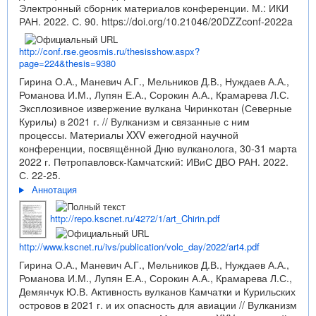
Электронный сборник материалов конференции. М.: ИКИ
РАН. 2022. С. 90.
https://doi.org/10.21046/20DZZconf-2022a
http://conf.rse.geosmis.ru/thesisshow.aspx?
page=224&thesis=9380
Гирина О.А., Маневич А.Г., Мельников Д.В., Нуждаев А.А.,
Романова И.М., Лупян Е.А., Сорокин А.А., Крамарева Л.С.
Эксплозивное извержение вулкана Чиринкотан (Северные
Курилы) в 2021 г. // Вулканизм и связанные с ним
процессы. Материалы XXV ежегодной научной
конференции, посвящённой Дню вулканолога, 30-31 марта
2022 г. Петропавловск-Камчатский: ИВиС ДВО РАН. 2022.
С. 22-25.
Аннотация
http://repo.kscnet.ru/4272/1/art_Chirin.pdf
http://www.kscnet.ru/ivs/publication/volc_day/2022/art4.pdf
Гирина О.А., Маневич А.Г., Мельников Д.В., Нуждаев А.А.,
Романова И.М., Лупян Е.А., Сорокин А.А., Крамарева Л.С.,
Демянчук Ю.В. Активность вулканов Камчатки и Курильских
островов в 2021 г. и их опасность для авиации // Вулканизм