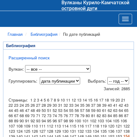
Вулканы Курило-Камчатской
островной дуги
Toggl
Главная
Библиография
По дате публикаций
Библиография
Расширенный поиск
Вулкан:
Группировать:
Выбрать:
Записей: 2885
Страницы:
1
2
3
4
5
6
7
8
9
10
11
12
13
14
15
16
17
18
19
20
21
22
23
24
25
26
27
28
29
30
31
32
33
34
35
36
37
38
39
40
41
42
43
44
45
46
47
48
49
50
51
52
53
54
55
56
57
58
59
60
61
62
63
64
65
66
67
68
69
70
71
72
73
74
75
76
77
78
79
80
81
82
83
84
85
86
87
88
89
90
91
92
93
94
95
96
97
98
99
100
101
102
103
104
105
106
107
108
109
110
111
112
113
114
115
116
117
118
119
120
121
122
123
124
125
126
127
128
129
130
131
132
133
134
135
136
137
138
139
140
141
142
143
144
145
146
147
148
149
150
151
152
153
154