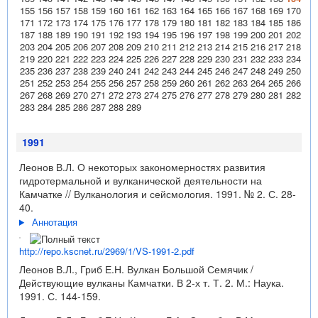
155
156
157
158
159
160
161
162
163
164
165
166
167
168
169
170
171
172
173
174
175
176
177
178
179
180
181
182
183
184
185
186
187
188
189
190
191
192
193
194
195
196
197
198
199
200
201
202
203
204
205
206
207
208
209
210
211
212
213
214
215
216
217
218
219
220
221
222
223
224
225
226
227
228
229
230
231
232
233
234
235
236
237
238
239
240
241
242
243
244
245
246
247
248
249
250
251
252
253
254
255
256
257
258
259
260
261
262
263
264
265
266
267
268
269
270
271
272
273
274
275
276
277
278
279
280
281
282
283
284
285
286
287
288
289
1991
Леонов В.Л. О некоторых закономерностях развития
гидротермальной и вулканической деятельности на
Камчатке // Вулканология и сейсмология. 1991. № 2. С. 28-
40.
Аннотация
http://repo.kscnet.ru/2969/1/VS-1991-2.pdf
Леонов В.Л., Гриб Е.Н. Вулкан Большой Семячик /
Действующие вулканы Камчатки. В 2-х т. Т. 2. М.: Наука.
1991. С. 144-159.