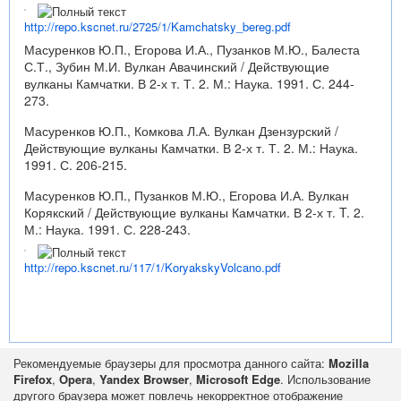
http://repo.kscnet.ru/2725/1/Kamchatsky_bereg.pdf
Масуренков Ю.П., Егорова И.А., Пузанков М.Ю., Балеста
С.Т., Зубин М.И. Вулкан Авачинский / Действующие
вулканы Камчатки. В 2-х т. Т. 2. М.: Наука. 1991. С. 244-
273.
Масуренков Ю.П., Комкова Л.А. Вулкан Дзензурский /
Действующие вулканы Камчатки. В 2-х т. Т. 2. М.: Наука.
1991. С. 206-215.
Масуренков Ю.П., Пузанков М.Ю., Егорова И.А. Вулкан
Корякский / Действующие вулканы Камчатки. В 2-х т. T. 2.
М.: Наука. 1991. С. 228-243.
http://repo.kscnet.ru/117/1/KoryakskyVolcano.pdf
Рекомендуемые браузеры для просмотра данного сайта:
Mozilla
Firefox
,
Opera
,
Yandex Browser
,
Microsoft Edge
. Использование
другого браузера может повлечь некорректное отображение