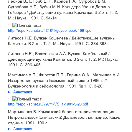
Леонов В.Л., Гриб Е.Н., Карпов Г.А., Сугробов В.М.,
Сугробова Н.Г., Зубин М.И. Кальдера Узон и Долина
Гейзеров / Действующие вулканы Камчатки. В 2-х т. Т. 2.
М.: Наука. 1991. С. 94-141.
http://repo.kscnet.ru/4318/1/geyser-book-1991.pdf
Литасов Н.Е. Вулкан Кошелева / Действующие вулканы
Камчатки. В 2-х т. Т. 2. М.: Наука. 1991. С. 384-393.
Литасов Н.Е., Важеевская А.А. Вулкан Камбальный /
Действующие вулканы Камчатки. В 2-х т. Т. 2. М.: Наука.
1991. С. 396-405.
Максимов А.П., Фирстов П.П., Гирина О.А., Малышев А.И.
Извержение вулкана Безымянный в июне 1986 г. //
Вулканология и сейсмология. 1991. № 1. С. 3-20.
Аннотация
http://repo.kscnet.ru/797/1/VS_1-1991-3-20.pdf
Мартыненко В. Камчатский берег: историческая лоция.
Петропавловск-Камчатский: Дальневост. кн. изд-во, Камч.
отд-ние. 1991. 190 с.
Аннотация