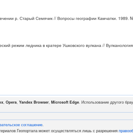
ечении р. Старый Семячик // Вопросы географии Камчатки. 1989. №
кий режим ледника в кратере Ушковского вулкана // Вулканология 
ox
,
Opera
,
Yandex Browser
,
Microsoft Edge
. Использование другого бра
вательское соглашение
.
атериалов Геопортала может осуществляться лишь с разрешения
правоо