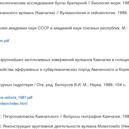
нологические исследования бухты Кратерной // Биология моря. 1989
инского вулкана (Камчатка) // Вулканология и сейсмология. 1989. 
узеи академии наук СССР и академий наук союзных республик. М.: Н
um.pdf
крупнейших эксплозивных извержений вулканов Камчатки в голоцене
войства эффузивных и субвулканических пород Авачинского и Корякс
ных гидротерм / Отв. ред. Белоусов В.И. М.: Наука. 1989. 104 с.
ye-uslovia_1987.pdf
nleon/index.html
 Петропавловска-Камчатского // Вопросы географии Камчатки. 1989
Н. Реконструкция эруптивной деятельности вулкана Момотомбо (Ник