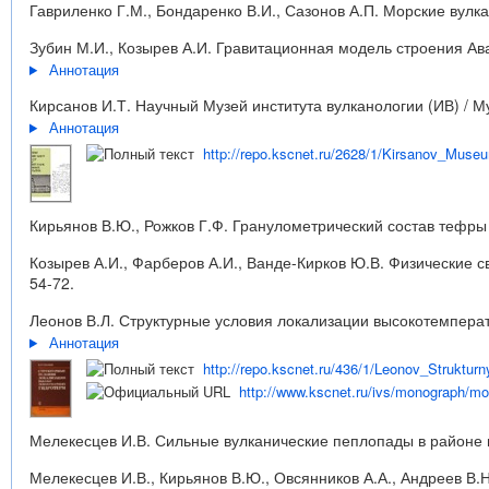
Гавриленко Г.М., Бондаренко В.И., Сазонов А.П. Морские вулка
Зубин М.И., Козырев А.И. Гравитационная модель строения Авач
Аннотация
Кирсанов И.Т. Научный Музей института вулканологии (ИВ) / М
Аннотация
http://repo.kscnet.ru/2628/1/Kirsanov_Muse
Кирьянов В.Ю., Рожков Г.Ф. Гранулометрический состав тефры 
Козырев А.И., Фарберов А.И., Ванде-Кирков Ю.В. Физические с
54-72.
Леонов В.Л. Структурные условия локализации высокотемператур
Аннотация
http://repo.kscnet.ru/436/1/Leonov_Strukturn
http://www.kscnet.ru/ivs/monograph/mo
Мелекесцев И.В. Сильные вулканические пеплопады в районе г.
Мелекесцев И.В., Кирьянов В.Ю., Овсянников А.А., Андреев В.