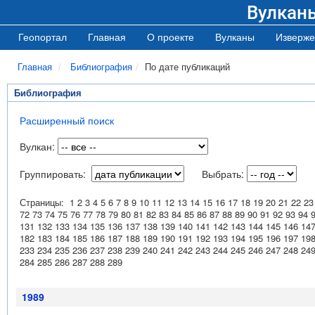
Вулкан
Геопортал
Главная
О проекте
Вулканы
Изверже
Главная
Библиография
По дате публикаций
Библиография
Расширенный поиск
Вулкан:
Группировать:
Выбрать:
Страницы:
1
2
3
4
5
6
7
8
9
10
11
12
13
14
15
16
17
18
19
20
21
22
23
72
73
74
75
76
77
78
79
80
81
82
83
84
85
86
87
88
89
90
91
92
93
94
131
132
133
134
135
136
137
138
139
140
141
142
143
144
145
146
14
182
183
184
185
186
187
188
189
190
191
192
193
194
195
196
197
19
233
234
235
236
237
238
239
240
241
242
243
244
245
246
247
248
24
284
285
286
287
288
289
1989