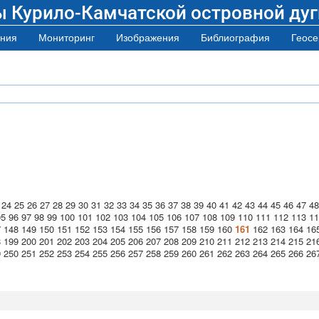
ы Курило-Камчатской островной дуг
ния
Мониторинг
Изображения
Библиография
Геосе
24
25
26
27
28
29
30
31
32
33
34
35
36
37
38
39
40
41
42
43
44
45
46
47
48
95
96
97
98
99
100
101
102
103
104
105
106
107
108
109
110
111
112
113
11
7
148
149
150
151
152
153
154
155
156
157
158
159
160
161
162
163
164
16
8
199
200
201
202
203
204
205
206
207
208
209
210
211
212
213
214
215
21
9
250
251
252
253
254
255
256
257
258
259
260
261
262
263
264
265
266
26