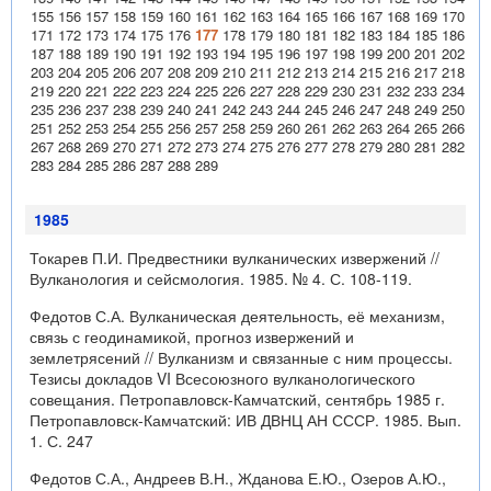
155
156
157
158
159
160
161
162
163
164
165
166
167
168
169
170
171
172
173
174
175
176
177
178
179
180
181
182
183
184
185
186
187
188
189
190
191
192
193
194
195
196
197
198
199
200
201
202
203
204
205
206
207
208
209
210
211
212
213
214
215
216
217
218
219
220
221
222
223
224
225
226
227
228
229
230
231
232
233
234
235
236
237
238
239
240
241
242
243
244
245
246
247
248
249
250
251
252
253
254
255
256
257
258
259
260
261
262
263
264
265
266
267
268
269
270
271
272
273
274
275
276
277
278
279
280
281
282
283
284
285
286
287
288
289
1985
Токарев П.И. Предвестники вулканических извержений //
Вулканология и сейсмология. 1985. № 4. С. 108-119.
Федотов С.А. Вулканическая деятельность, её механизм,
связь с геодинамикой, прогноз извержений и
землетрясений // Вулканизм и связанные с ним процессы.
Тезисы докладов VI Всесоюзного вулканологического
совещания. Петропавловск-Камчатский, сентябрь 1985 г.
Петропавловск-Камчатский: ИВ ДВНЦ АН СССР. 1985. Вып.
1. С. 247
Федотов С.А., Андреев В.Н., Жданова Е.Ю., Озеров А.Ю.,