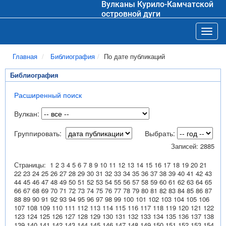
Вулканы Курило-Камчатской
островной дуги
Toggl
Главная
Библиография
По дате публикаций
Библиография
Расширенный поиск
Вулкан:
Группировать:
Выбрать:
Записей: 2885
Страницы:
1
2
3
4
5
6
7
8
9
10
11
12
13
14
15
16
17
18
19
20
21
22
23
24
25
26
27
28
29
30
31
32
33
34
35
36
37
38
39
40
41
42
43
44
45
46
47
48
49
50
51
52
53
54
55
56
57
58
59
60
61
62
63
64
65
66
67
68
69
70
71
72
73
74
75
76
77
78
79
80
81
82
83
84
85
86
87
88
89
90
91
92
93
94
95
96
97
98
99
100
101
102
103
104
105
106
107
108
109
110
111
112
113
114
115
116
117
118
119
120
121
122
123
124
125
126
127
128
129
130
131
132
133
134
135
136
137
138
139
140
141
142
143
144
145
146
147
148
149
150
151
152
153
154