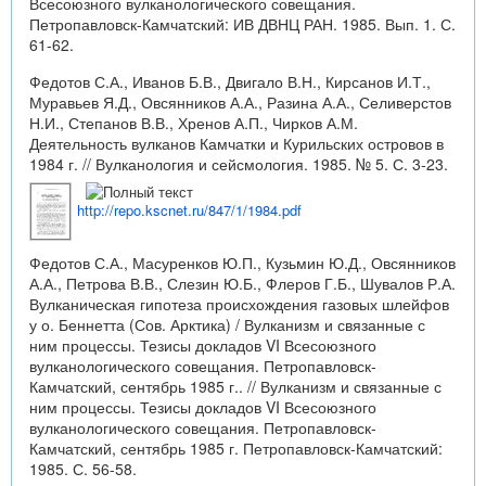
Всесоюзного вулканологического совещания.
Петропавловск-Камчатский: ИВ ДВНЦ РАН. 1985. Вып. 1. С.
61-62.
Федотов С.А., Иванов Б.В., Двигало В.Н., Кирсанов И.Т.,
Муравьев Я.Д., Овсянников А.А., Разина А.А., Селиверстов
Н.И., Степанов В.В., Хренов А.П., Чирков А.М.
Деятельность вулканов Камчатки и Курильских островов в
1984 г. // Вулканология и сейсмология. 1985. № 5. С. 3-23.
http://repo.kscnet.ru/847/1/1984.pdf
Федотов С.А., Масуренков Ю.П., Кузьмин Ю.Д., Овсянников
А.А., Петрова В.В., Слезин Ю.Б., Флеров Г.Б., Шувалов Р.А.
Вулканическая гипотеза происхождения газовых шлейфов
у о. Беннетта (Сов. Арктика) / Вулканизм и связанные с
ним процессы. Тезисы докладов VI Всесоюзного
вулканологического совещания. Петропавловск-
Камчатский, сентябрь 1985 г.. // Вулканизм и связанные с
ним процессы. Тезисы докладов VI Всесоюзного
вулканологического совещания. Петропавловск-
Камчатский, сентябрь 1985 г. Петропавловск-Камчатский:
1985. С. 56-58.