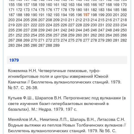
155
156
157
158
159
160
161
162
163
164
165
166
167
168
169
170
171
172
173
174
175
176
177
178
179
180
181
182
183
184
185
186
187
188
189
190
191
192
193
194
195
196
197
198
199
200
201
202
203
204
205
206
207
208
209
210
211
212
213
214
215
216
217
218
219
220
221
222
223
224
225
226
227
228
229
230
231
232
233
234
235
236
237
238
239
240
241
242
243
244
245
246
247
248
249
250
251
252
253
254
255
256
257
258
259
260
261
262
263
264
265
266
267
268
269
270
271
272
273
274
275
276
277
278
279
280
281
282
283
284
285
286
287
288
289
1979
Кожемяка Н.Н. Четвертичные пемзовые, туфо-
игнимбритовые поля и центры извержений Южной
Камчатки // Бюллетень вулканологических станций. 1979.
№ 57. С. 26-38.
Кутыев Ф.Ш., Шарапов В.Н. Петрогенезис под вулканами (в
свете изучения базит-гипербазитовых включений в
базальтах). М.: Недра. 1979. 197 с.
Меняйлов И.А., Никитина Л.П., Шапарь В.Н., Литасова С.Н.
Водные вытяжки из пеплов Новых Толбачинских вулканов //
Бюллетень вулканологических станций. 1979. № 56. С.