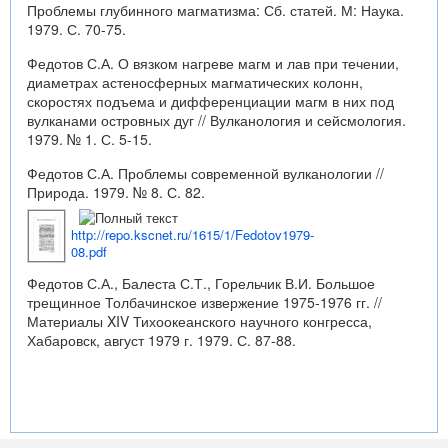
Проблемы глубинного магматизма: Сб. статей. М: Наука.
1979. С. 70-75.
Федотов С.А. О вязком нагреве магм и лав при течении,
диаметрах астеносферных магматических колонн,
скоростях подъема и дифференциации магм в них под
вулканами островных дуг // Вулканология и сейсмология.
1979. № 1. С. 5-15.
Федотов С.А. Проблемы современной вулканологии //
Природа. 1979. № 8. С. 82.
http://repo.kscnet.ru/1615/1/Fedotov1979-
08.pdf
Федотов С.А., Балеста С.Т., Горельчик В.И. Большое
трещинное Толбачинское извержение 1975-1976 гг. //
Материалы XIV Тихоокеанского научного конгресса,
Хабаровск, август 1979 г. 1979. С. 87-88.