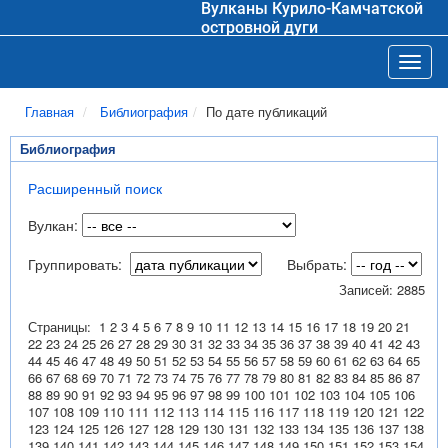
Вулканы Курило-Камчатской
островной дуги
Toggl
Главная
Библиография
По дате публикаций
Библиография
Расширенный поиск
Вулкан:
Группировать:
Выбрать:
Записей: 2885
Страницы:
1
2
3
4
5
6
7
8
9
10
11
12
13
14
15
16
17
18
19
20
21
22
23
24
25
26
27
28
29
30
31
32
33
34
35
36
37
38
39
40
41
42
43
44
45
46
47
48
49
50
51
52
53
54
55
56
57
58
59
60
61
62
63
64
65
66
67
68
69
70
71
72
73
74
75
76
77
78
79
80
81
82
83
84
85
86
87
88
89
90
91
92
93
94
95
96
97
98
99
100
101
102
103
104
105
106
107
108
109
110
111
112
113
114
115
116
117
118
119
120
121
122
123
124
125
126
127
128
129
130
131
132
133
134
135
136
137
138
139
140
141
142
143
144
145
146
147
148
149
150
151
152
153
154