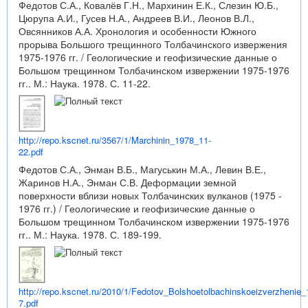
Федотов С.А., Ковалёв Г.Н., Мархинин Е.К., Слезин Ю.Б.,
Цюрупа А.И., Гусев Н.А., Андреев В.И., Леонов В.Л.,
Овсянников А.А. Хронология и особенности Южного
прорыва Большого трещинного Толбачинского извержения
1975-1976 гг. / Геологические и геофизические данные о
Большом трещинном Толбачинском извержении 1975-1976
гг.. М.: Наука. 1978. С. 11-22.
http://repo.kscnet.ru/3567/1/Marchinin_1978_11-
22.pdf
Федотов С.А., Энман В.Б., Магуськин М.А., Левин В.Е.,
Жаринов Н.А., Энман С.В. Деформации земной
поверхности вблизи новых Толбачинских вулканов (1975 -
1976 гг.) / Геологические и геофизические данные о
Большом трещинном Толбачинском извержении 1975-1976
гг.. М.: Наука. 1978. С. 189-199.
http://repo.kscnet.ru/2010/1/Fedotov_Bolshoetolbachinskoeizverzhenie_
7.pdf