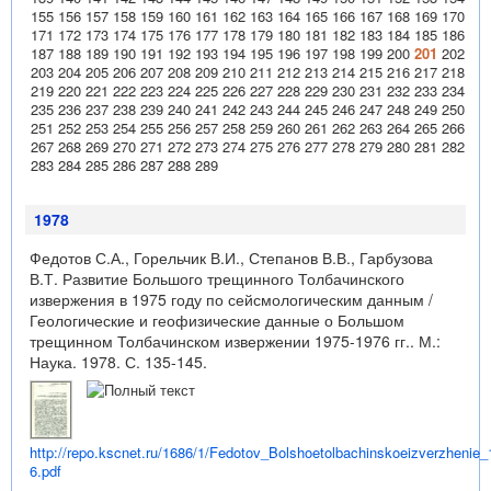
155
156
157
158
159
160
161
162
163
164
165
166
167
168
169
170
171
172
173
174
175
176
177
178
179
180
181
182
183
184
185
186
187
188
189
190
191
192
193
194
195
196
197
198
199
200
201
202
203
204
205
206
207
208
209
210
211
212
213
214
215
216
217
218
219
220
221
222
223
224
225
226
227
228
229
230
231
232
233
234
235
236
237
238
239
240
241
242
243
244
245
246
247
248
249
250
251
252
253
254
255
256
257
258
259
260
261
262
263
264
265
266
267
268
269
270
271
272
273
274
275
276
277
278
279
280
281
282
283
284
285
286
287
288
289
1978
Федотов С.А., Горельчик В.И., Степанов В.В., Гарбузова
В.Т. Развитие Большого трещинного Толбачинского
извержения в 1975 году по сейсмологическим данным /
Геологические и геофизические данные о Большом
трещинном Толбачинском извержении 1975-1976 гг.. М.:
Наука. 1978. С. 135-145.
http://repo.kscnet.ru/1686/1/Fedotov_Bolshoetolbachinskoeizverzhenie_
6.pdf