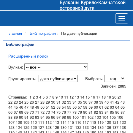
Вулканы Курило-Камчатской
островной дуги
Toggl
Главная
Библиография
По дате публикаций
Библиография
Расширенный поиск
Вулкан:
Группировать:
Выбрать:
Записей: 2885
Страницы:
1
2
3
4
5
6
7
8
9
10
11
12
13
14
15
16
17
18
19
20
21
22
23
24
25
26
27
28
29
30
31
32
33
34
35
36
37
38
39
40
41
42
43
44
45
46
47
48
49
50
51
52
53
54
55
56
57
58
59
60
61
62
63
64
65
66
67
68
69
70
71
72
73
74
75
76
77
78
79
80
81
82
83
84
85
86
87
88
89
90
91
92
93
94
95
96
97
98
99
100
101
102
103
104
105
106
107
108
109
110
111
112
113
114
115
116
117
118
119
120
121
122
123
124
125
126
127
128
129
130
131
132
133
134
135
136
137
138
139
140
141
142
143
144
145
146
147
148
149
150
151
152
153
154