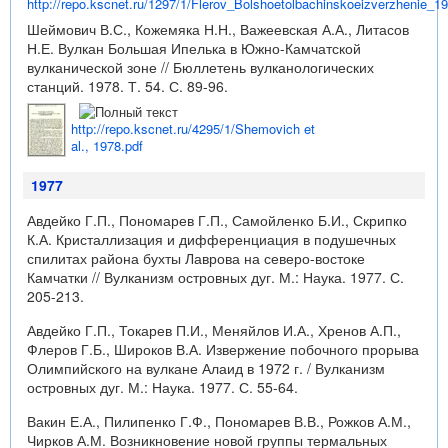
http://repo.kscnet.ru/1297/1/Flerov_Bolshoetolbachinskoeizverzhenie_19
Шеймович В.С., Кожемяка Н.Н., Важеевская А.А., Литасов
Н.Е. Вулкан Большая Ипелька в Южно-Камчатской
вулканической зоне // Бюллетень вулканологических
станций. 1978. Т. 54. С. 89-96.
http://repo.kscnet.ru/4295/1/Shemovich et
al., 1978.pdf
1977
Авдейко Г.П., Пономарев Г.П., Самойленко Б.И., Скрипко
К.А. Кристаллизация и дифференциация в подушечных
спилитах района бухты Лаврова на северо-востоке
Камчатки // Вулканизм островных дуг. М.: Наука. 1977. С.
205-213.
Авдейко Г.П., Токарев П.И., Меняйлов И.А., Хренов А.П.,
Флеров Г.Б., Широков В.А. Извержение побочного прорыва
Олимпийского на вулкане Алаид в 1972 г. / Вулканизм
островных дуг. М.: Наука. 1977. С. 55-64.
Вакин Е.А., Пилипенко Г.Ф., Пономарев В.В., Рожков А.М.,
Чирков А.М. Возникновение новой группы термальных