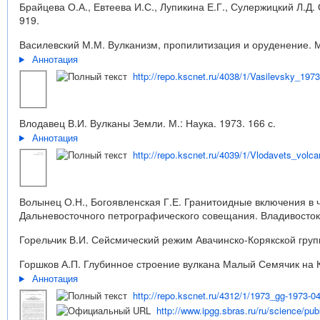
Брайцева О.А., Евтеева И.С., Лупикина Е.Г., Сулержицкий Л.Д
919.
Василевский М.М. Вулканизм, пропилитизация и оруденение. М.
Аннотация
http://repo.kscnet.ru/4038/1/Vasilevsky_1973
Влодавец В.И. Вулканы Земли. М.: Наука. 1973. 166 с.
Аннотация
http://repo.kscnet.ru/4039/1/Vlodavets_volca
Волынец О.Н., Богоявленская Г.Е. Гранитоидные включения в
Дальневосточного петрографического совещания. Владивосток
Горельчик В.И. Сейсмический режим Авачинско-Корякской группы
Горшков А.П. Глубинное строение вулкана Малый Семячик на Ка
Аннотация
http://repo.kscnet.ru/4312/1/1973_gg-1973-04
http://www.ipgg.sbras.ru/ru/science/pu