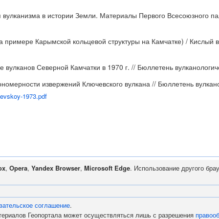
 вулканизма в истории Земли. Материалы Первого Всесоюзного пал
а примере Карымской кольцевой структуры на Камчатке) / Кислый в
е вулканов Северной Камчатки в 1970 г. // Бюллетень вулканологиче
ономерности извержений Ключевского вулкана // Бюллетень вулканол
hevskoy-1973.pdf
ox
,
Opera
,
Yandex Browser
,
Microsoft Edge
. Использование другого бра
вательское соглашение
.
атериалов Геопортала может осуществляться лишь с разрешения
правоо