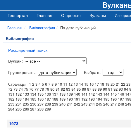
Вулкан
Геопортал
Главная
О проекте
Вулканы
Изверже
Главная
Библиография
По дате публикаций
Библиография
Расширенный поиск
Вулкан:
Группировать:
Выбрать:
Страницы:
1
2
3
4
5
6
7
8
9
10
11
12
13
14
15
16
17
18
19
20
21
22
23
72
73
74
75
76
77
78
79
80
81
82
83
84
85
86
87
88
89
90
91
92
93
94
131
132
133
134
135
136
137
138
139
140
141
142
143
144
145
146
14
182
183
184
185
186
187
188
189
190
191
192
193
194
195
196
197
19
233
234
235
236
237
238
239
240
241
242
243
244
245
246
247
248
24
284
285
286
287
288
289
1973