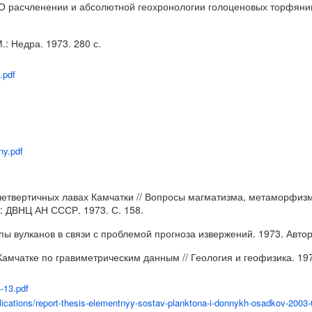
. О расчленении и абсолютной геохронологии голоценовых торфянико
: Недра. 1973. 280 с.
.pdf
ny.pdf
 четвертичных лавах Камчатки // Вопросы магматизма, метаморфиз
: ДВНЦ АН СССР. 1973. С. 158.
 вулканов в связи с проблемой прогноза извержений. 1973. Автореф
мчатке по гравиметрическим данным // Геология и геофизика. 1973
-13.pdf
blications/report-thesis-elementnyy-sostav-planktona-i-donnykh-osadkov-2003