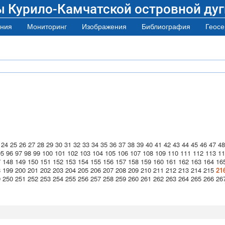
ы Курило-Камчатской островной дуг
ния
Мониторинг
Изображения
Библиография
Геосе
24
25
26
27
28
29
30
31
32
33
34
35
36
37
38
39
40
41
42
43
44
45
46
47
48
95
96
97
98
99
100
101
102
103
104
105
106
107
108
109
110
111
112
113
11
7
148
149
150
151
152
153
154
155
156
157
158
159
160
161
162
163
164
16
8
199
200
201
202
203
204
205
206
207
208
209
210
211
212
213
214
215
21
9
250
251
252
253
254
255
256
257
258
259
260
261
262
263
264
265
266
26