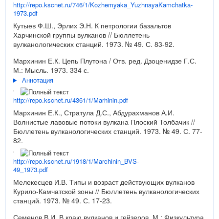
http://repo.kscnet.ru/746/1/Kozhemyaka_YuzhnayaKamchatka-
1973.pdf
Кутыев Ф.Ш., Эрлих Э.Н. К петрологии базальтов
Харчинской группы вулканов // Бюллетень
вулканологических станций. 1973. № 49. С. 83-92.
Мархинин Е.К. Цепь Плутона / Отв. ред. Дзоценидзе Г.С.
М.: Мысль. 1973. 334 с.
Аннотация
http://repo.kscnet.ru/4361/1/Marhinin.pdf
Мархинин Е.К., Стратула Д.С., Абдурахманов А.И.
Волнистые лавовые потоки вулкана Плоский Толбачик //
Бюллетень вулканологических станций. 1973. № 49. С. 77-
82.
http://repo.kscnet.ru/1918/1/Marchinin_BVS-
49_1973.pdf
Мелекесцев И.В. Типы и возраст действующих вулканов
Курило-Камчатской зоны // Бюллетень вулканологических
станций. 1973. № 49. С. 17-23.
Семенов В.И. В краю вулканов и гейзеров. М.: Физкультура