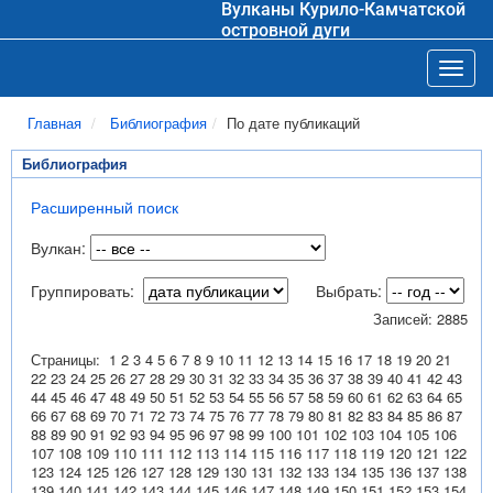
Вулканы Курило-Камчатской
островной дуги
Toggl
Главная
Библиография
По дате публикаций
Библиография
Расширенный поиск
Вулкан:
Группировать:
Выбрать:
Записей: 2885
Страницы:
1
2
3
4
5
6
7
8
9
10
11
12
13
14
15
16
17
18
19
20
21
22
23
24
25
26
27
28
29
30
31
32
33
34
35
36
37
38
39
40
41
42
43
44
45
46
47
48
49
50
51
52
53
54
55
56
57
58
59
60
61
62
63
64
65
66
67
68
69
70
71
72
73
74
75
76
77
78
79
80
81
82
83
84
85
86
87
88
89
90
91
92
93
94
95
96
97
98
99
100
101
102
103
104
105
106
107
108
109
110
111
112
113
114
115
116
117
118
119
120
121
122
123
124
125
126
127
128
129
130
131
132
133
134
135
136
137
138
139
140
141
142
143
144
145
146
147
148
149
150
151
152
153
154