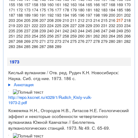
155
156
157
158
159
160
161
162
163
164
165
166
167
168
169
170
171
172
173
174
175
176
177
178
179
180
181
182
183
184
185
186
187
188
189
190
191
192
193
194
195
196
197
198
199
200
201
202
203
204
205
206
207
208
209
210
211
212
213
214
215
216
217
218
219
220
221
222
223
224
225
226
227
228
229
230
231
232
233
234
235
236
237
238
239
240
241
242
243
244
245
246
247
248
249
250
251
252
253
254
255
256
257
258
259
260
261
262
263
264
265
266
267
268
269
270
271
272
273
274
275
276
277
278
279
280
281
282
283
284
285
286
287
288
289
1973
Кислый вулканизм / Отв. ред. Рудич К.Н. Новосибирск:
Наука. Сиб. отд-ние. 1973. 186 с.
Аннотация
http://repo.kscnet.ru/4329/1/Rudich_Kisly-vulk-
1973-2.pdf
Кожемяка Н.Н., Огородов Н.В., Литасов Н.Е. Геологический
эффект и некоторые особенности четвертичного
вулканизма Южной Камчатки // Бюллетень
вулканологических станций. 1973. № 49. С. 65-69.