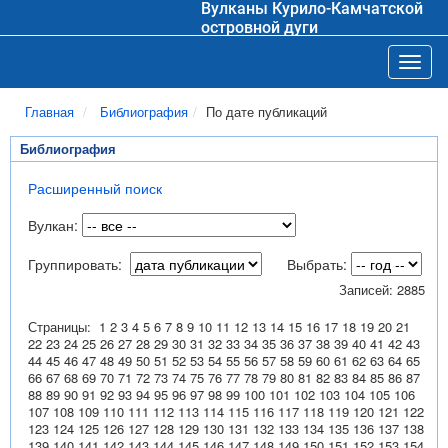
Вулканы Курило-Камчатской
островной дуги
Toggl
Главная
Библиография
По дате публикаций
Библиография
Расширенный поиск
Вулкан:
Группировать:
Выбрать:
Записей: 2885
Страницы:
1
2
3
4
5
6
7
8
9
10
11
12
13
14
15
16
17
18
19
20
21
22
23
24
25
26
27
28
29
30
31
32
33
34
35
36
37
38
39
40
41
42
43
44
45
46
47
48
49
50
51
52
53
54
55
56
57
58
59
60
61
62
63
64
65
66
67
68
69
70
71
72
73
74
75
76
77
78
79
80
81
82
83
84
85
86
87
88
89
90
91
92
93
94
95
96
97
98
99
100
101
102
103
104
105
106
107
108
109
110
111
112
113
114
115
116
117
118
119
120
121
122
123
124
125
126
127
128
129
130
131
132
133
134
135
136
137
138
139
140
141
142
143
144
145
146
147
148
149
150
151
152
153
154