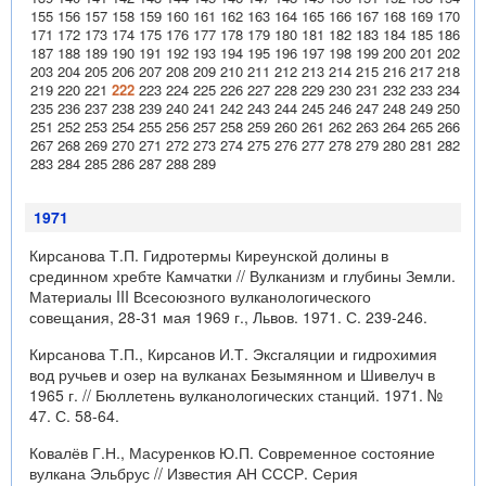
155
156
157
158
159
160
161
162
163
164
165
166
167
168
169
170
171
172
173
174
175
176
177
178
179
180
181
182
183
184
185
186
187
188
189
190
191
192
193
194
195
196
197
198
199
200
201
202
203
204
205
206
207
208
209
210
211
212
213
214
215
216
217
218
219
220
221
222
223
224
225
226
227
228
229
230
231
232
233
234
235
236
237
238
239
240
241
242
243
244
245
246
247
248
249
250
251
252
253
254
255
256
257
258
259
260
261
262
263
264
265
266
267
268
269
270
271
272
273
274
275
276
277
278
279
280
281
282
283
284
285
286
287
288
289
1971
Кирсанова Т.П. Гидротермы Киреунской долины в
срединном хребте Камчатки // Вулканизм и глубины Земли.
Материалы III Всесоюзного вулканологического
совещания, 28-31 мая 1969 г., Львов. 1971. С. 239-246.
Кирсанова Т.П., Кирсанов И.Т. Эксгаляции и гидрохимия
вод ручьев и озер на вулканах Безымянном и Шивелуч в
1965 г. // Бюллетень вулканологических станций. 1971. №
47. С. 58-64.
Ковалёв Г.Н., Масуренков Ю.П. Современное состояние
вулкана Эльбрус // Известия АН СССР. Серия