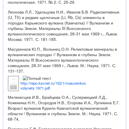
геологическая. 1971. № 2. С. 25-29.
Леонова Л.Л., Удальцова Н.И., Иванов Б.В. Радиоактивные
(U, Th) и редкие щелочные (Li, Rb, Cs) элементы в
породах Карымского вулкана (Камчатка) // Вулканизм и
глубины Земли. Материалы III Всесоюзного
вулканологического совещания, 28-31 мая 1969 г., Львов.
Москва: 1971. С. 181-185.
Масуренков Ю.П., Волынец О.Н. Реликтовые минералы в
вулканических породах // Вулканизм и глубины Земли.
Материалы III Всесоюзного вулканологического
совещания, 28-31 мая 1969 г., Львов. М.: Наука. 1971. С.
131-137.
http://repo.kscnet.ru/152/1/masurenkov
volynets 1971.pdf
Мелекесцев И.В., Брайцева О.А., Сулержицкий Л.Д.,
Кожемяка Н.Н., Огородов Н.В., Егорова И.А., Лупикина Е.Г.
Возраст вулканов Курило-Камчатской вулканической
области / Вулканизм и глубины Земли. М.: Наука. 1971. С.
68-74.
Пилипенко Г.Ф. Гидрохимическая аномалия Узонского