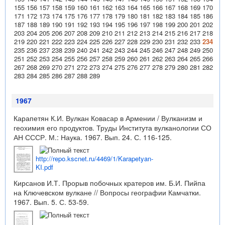
155
156
157
158
159
160
161
162
163
164
165
166
167
168
169
170
171
172
173
174
175
176
177
178
179
180
181
182
183
184
185
186
187
188
189
190
191
192
193
194
195
196
197
198
199
200
201
202
203
204
205
206
207
208
209
210
211
212
213
214
215
216
217
218
219
220
221
222
223
224
225
226
227
228
229
230
231
232
233
234
235
236
237
238
239
240
241
242
243
244
245
246
247
248
249
250
251
252
253
254
255
256
257
258
259
260
261
262
263
264
265
266
267
268
269
270
271
272
273
274
275
276
277
278
279
280
281
282
283
284
285
286
287
288
289
1967
Карапетян К.И. Вулкан Ковасар в Армении / Вулканизм и
геохимия его продуктов. Труды Института вулканологии СО
АН СССР. М.: Наука. 1967. Вып. 24. С. 116-125.
http://repo.kscnet.ru/4469/1/Karapetyan-
KI.pdf
Кирсанов И.Т. Прорыв побочных кратеров им. Б.И. Пийпа
на Ключевском вулкане // Вопросы географии Камчатки.
1967. Вып. 5. С. 53-59.