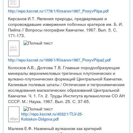
http://repo.kscnet.ru/1778/1/Kirsanov1967_ProryvPiipa.pdf
Кирсанов И.Т. Явления природы, предварявшие и
сопровождавшие извержения побочных кратеров им. Б. И.
Пийпа // Вопросы географии Камчатки. 1967. Вып. 5. С.
171-173.
http://repo.kscnet.ru/1696/1/Kirsanov1967_ProryvPiipa2.pdf
Колосков А.В., Долгова Т.В. Главные породообразующие
минералы верхнемеловых-третичных плутонических и
вулкано-плутонических формаций Центральной Камчатки.
Калиевые полевые шпаты / Оптические и петрохимические
исследования магматических образований Центральной
Камчатки. Ч. 1. Гл. 2. Труды Института вулканологии СО АН
СССР. М.: Наука. 1967. Вып. 25. С. 37-65.
http://repo.kscnet.ru/4532/1/TLV-25-
Koloskov-Dolgova.pdf
Малеев Е.Ф. Наземный вулканизм как критерий