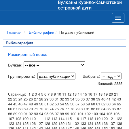
Вулканы Курило-Камчатской
островной дуги
Toggl
Главная
Библиография
По дате публикаций
Библиография
Расширенный поиск
Вулкан:
Группировать:
Выбрать:
Записей: 2885
Страницы:
1
2
3
4
5
6
7
8
9
10
11
12
13
14
15
16
17
18
19
20
21
22
23
24
25
26
27
28
29
30
31
32
33
34
35
36
37
38
39
40
41
42
43
44
45
46
47
48
49
50
51
52
53
54
55
56
57
58
59
60
61
62
63
64
65
66
67
68
69
70
71
72
73
74
75
76
77
78
79
80
81
82
83
84
85
86
87
88
89
90
91
92
93
94
95
96
97
98
99
100
101
102
103
104
105
106
107
108
109
110
111
112
113
114
115
116
117
118
119
120
121
122
123
124
125
126
127
128
129
130
131
132
133
134
135
136
137
138
139
140
141
142
143
144
145
146
147
148
149
150
151
152
153
154