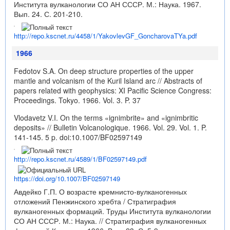
Института вулканологии СО АН СССР. М.: Наука. 1967.
Вып. 24. С. 201-210.
http://repo.kscnet.ru/4458/1/YakovlevGF_GoncharovaTYa.pdf
1966
Fedotov S.A. On deep structure properties of the upper
mantle and volcanism of the Kuril Island arc // Abstracts of
papers related with geophysics: XI Pacific Science Congress:
Proceedings. Tokyo. 1966. Vol. 3. P. 37
Vlodavetz V.I. On the terms «ignimbrite» and «ignimbritic
deposits» // Bulletin Volcanologique. 1966. Vol. 29. Vol. 1. P.
141-145. 5 p.
doi:10.1007/BF02597149
http://repo.kscnet.ru/4589/1/BF02597149.pdf
https://doi.org/10.1007/BF02597149
Авдейко Г.П. О возрасте кремнисто-вулканогенных
отложений Пенжинского хребта / Стратиграфия
вулканогенных формаций. Труды Института вулканологии
СО АН СССР. М.: Наука. // Стратиграфия вулканогенных