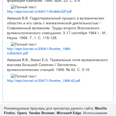
формаций Камчатки. 1966. Вып. 23. С. 5-9.
http://repo.kscnet.ru/4441/1/AvdeikoGP.pdf
Аверьев В.В. Гидротермальный процесс в вулканических
областях и его связь с магматической деятельностью /
Современный вулканизм. Труды второго Всесоюзного
вулканологического совещания. 3-17 сентября 1964 г.. М.:
Наука. 1966. Т. 1. С. 118-128.
http://repo.kscnet.ru/3354/1/Averiev_1966-
vulkanism.pdf
Аверьев В.В., Вакин Е.А. Термальные поля вулканического
массива Большой Семячик // Бюллетень
вулканологических станций. 1966. № 42. С. 3-16.
http://repo.kscnet.ru/3347/1/Averiev_1966-42.pdf
Рекомендуемые браузеры для просмотра данного сайта:
Mozilla
Firefox
,
Opera
,
Yandex Browser
,
Microsoft Edge
. Использование