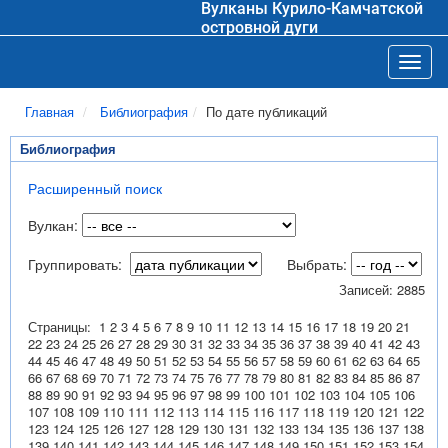
Вулканы Курило-Камчатской
островной дуги
Toggl
Главная
Библиография
По дате публикаций
Библиография
Расширенный поиск
Вулкан:
Группировать:
Выбрать:
Записей: 2885
Страницы:
1
2
3
4
5
6
7
8
9
10
11
12
13
14
15
16
17
18
19
20
21
22
23
24
25
26
27
28
29
30
31
32
33
34
35
36
37
38
39
40
41
42
43
44
45
46
47
48
49
50
51
52
53
54
55
56
57
58
59
60
61
62
63
64
65
66
67
68
69
70
71
72
73
74
75
76
77
78
79
80
81
82
83
84
85
86
87
88
89
90
91
92
93
94
95
96
97
98
99
100
101
102
103
104
105
106
107
108
109
110
111
112
113
114
115
116
117
118
119
120
121
122
123
124
125
126
127
128
129
130
131
132
133
134
135
136
137
138
139
140
141
142
143
144
145
146
147
148
149
150
151
152
153
154