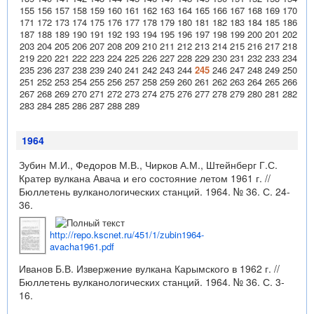
155
156
157
158
159
160
161
162
163
164
165
166
167
168
169
170
171
172
173
174
175
176
177
178
179
180
181
182
183
184
185
186
187
188
189
190
191
192
193
194
195
196
197
198
199
200
201
202
203
204
205
206
207
208
209
210
211
212
213
214
215
216
217
218
219
220
221
222
223
224
225
226
227
228
229
230
231
232
233
234
235
236
237
238
239
240
241
242
243
244
245
246
247
248
249
250
251
252
253
254
255
256
257
258
259
260
261
262
263
264
265
266
267
268
269
270
271
272
273
274
275
276
277
278
279
280
281
282
283
284
285
286
287
288
289
1964
Зубин М.И., Федоров М.В., Чирков А.М., Штейнберг Г.С.
Кратер вулкана Авача и его состояние летом 1961 г. //
Бюллетень вулканологических станций. 1964. № 36. С. 24-
36.
http://repo.kscnet.ru/451/1/zubin1964-
avacha1961.pdf
Иванов Б.В. Извержение вулкана Карымского в 1962 г. //
Бюллетень вулканологических станций. 1964. № 36. С. 3-
16.