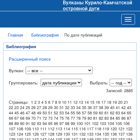
Вулканы Курило-Камчатской
островной дуги
Toggl
Главная
Библиография
По дате публикаций
Библиография
Расширенный поиск
Вулкан:
Группировать:
Выбрать:
Записей: 2885
Страницы:
1
2
3
4
5
6
7
8
9
10
11
12
13
14
15
16
17
18
19
20
21
22
23
24
25
26
27
28
29
30
31
32
33
34
35
36
37
38
39
40
41
42
43
44
45
46
47
48
49
50
51
52
53
54
55
56
57
58
59
60
61
62
63
64
65
66
67
68
69
70
71
72
73
74
75
76
77
78
79
80
81
82
83
84
85
86
87
88
89
90
91
92
93
94
95
96
97
98
99
100
101
102
103
104
105
106
107
108
109
110
111
112
113
114
115
116
117
118
119
120
121
122
123
124
125
126
127
128
129
130
131
132
133
134
135
136
137
138
139
140
141
142
143
144
145
146
147
148
149
150
151
152
153
154