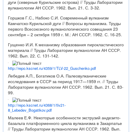
дуги (северные Курильские острова) // Труды Лаборатории
вулканологии АН СССР. 1962. Вып. 21. С. 3-32.
Горшков Г.С., Набоко С.И. Современный вулканизм
Камчатско-Курильской дуги // Вопросы вулканизма. Труды
первого Всесоюзного вулканологического совещания 23
сентября – 2 октября 1959 г. М.: АН СССР. 1962. С. 16-25.
Гущенко И.И. К механизму образования пирокластического
материала // Труды Лаборатории вулканологии АН СССР.
1962. Вып. 22. С. 131-142.
http://repo.kscnet.ru/4359/1/TLV-22_Guschenko.pdf
Лебедев А.П., Богатиков О.А. Палеовулканические
исследования в СССР за период 1917—1959 гг. // Труды
Лаборатории вулканологии АН СССР. 1962. Вып. 21. С. 83-
99.
http://repo.kscnet.ru/4368/1/tlv21-
8_Lebedev_Bogatikov.pdf
Малеев Е.Ф. Некоторые особенности экструзий андезито-
базальта платформенного цикла вулканизма в Закарпатье
// Труды Лаборатории вулканологии АН СССР. 1962. Вып.