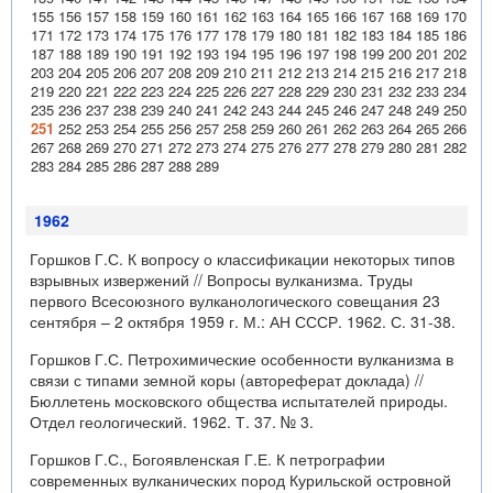
155
156
157
158
159
160
161
162
163
164
165
166
167
168
169
170
171
172
173
174
175
176
177
178
179
180
181
182
183
184
185
186
187
188
189
190
191
192
193
194
195
196
197
198
199
200
201
202
203
204
205
206
207
208
209
210
211
212
213
214
215
216
217
218
219
220
221
222
223
224
225
226
227
228
229
230
231
232
233
234
235
236
237
238
239
240
241
242
243
244
245
246
247
248
249
250
251
252
253
254
255
256
257
258
259
260
261
262
263
264
265
266
267
268
269
270
271
272
273
274
275
276
277
278
279
280
281
282
283
284
285
286
287
288
289
1962
Горшков Г.С. К вопросу о классификации некоторых типов
взрывных извержений // Вопросы вулканизма. Труды
первого Всесоюзного вулканологического совещания 23
сентября – 2 октября 1959 г. М.: АН СССР. 1962. С. 31-38.
Горшков Г.С. Петрохимические особенности вулканизма в
связи с типами земной коры (автореферат доклада) //
Бюллетень московского общества испытателей природы.
Отдел геологический. 1962. Т. 37. № 3.
Горшков Г.С., Богоявленская Г.Е. К петрографии
современных вулканических пород Курильской островной