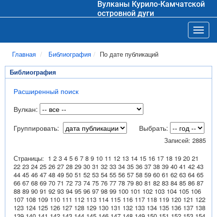
Вулканы Курило-Камчатской
островной дуги
Toggl
Главная
Библиография
По дате публикаций
Библиография
Расширенный поиск
Вулкан:
Группировать:
Выбрать:
Записей: 2885
Страницы:
1
2
3
4
5
6
7
8
9
10
11
12
13
14
15
16
17
18
19
20
21
22
23
24
25
26
27
28
29
30
31
32
33
34
35
36
37
38
39
40
41
42
43
44
45
46
47
48
49
50
51
52
53
54
55
56
57
58
59
60
61
62
63
64
65
66
67
68
69
70
71
72
73
74
75
76
77
78
79
80
81
82
83
84
85
86
87
88
89
90
91
92
93
94
95
96
97
98
99
100
101
102
103
104
105
106
107
108
109
110
111
112
113
114
115
116
117
118
119
120
121
122
123
124
125
126
127
128
129
130
131
132
133
134
135
136
137
138
139
140
141
142
143
144
145
146
147
148
149
150
151
152
153
154