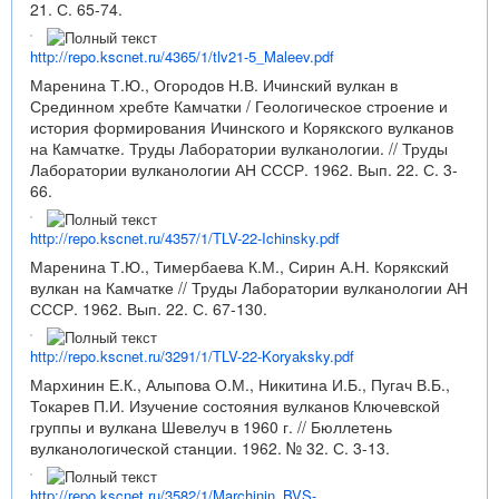
21. С. 65-74.
http://repo.kscnet.ru/4365/1/tlv21-5_Maleev.pdf
Маренина Т.Ю., Огородов Н.В. Ичинский вулкан в
Срединном хребте Камчатки / Геологическое строение и
история формирования Ичинского и Корякского вулканов
на Камчатке. Труды Лаборатории вулканологии. // Труды
Лаборатории вулканологии АН СССР. 1962. Вып. 22. С. 3-
66.
http://repo.kscnet.ru/4357/1/TLV-22-Ichinsky.pdf
Маренина Т.Ю., Тимербаева К.М., Сирин А.Н. Корякский
вулкан на Камчатке // Труды Лаборатории вулканологии АН
СССР. 1962. Вып. 22. С. 67-130.
http://repo.kscnet.ru/3291/1/TLV-22-Koryaksky.pdf
Мархинин Е.К., Алыпова О.М., Никитина И.Б., Пугач В.Б.,
Токарев П.И. Изучение состояния вулканов Ключевской
группы и вулкана Шевелуч в 1960 г. // Бюллетень
вулканологической станции. 1962. № 32. С. 3-13.
http://repo.kscnet.ru/3582/1/Marchinin_BVS-