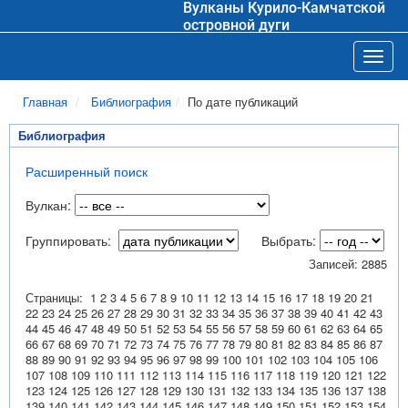
Вулканы Курило-Камчатской
островной дуги
Toggl
Главная
Библиография
По дате публикаций
Библиография
Расширенный поиск
Вулкан:
Группировать:
Выбрать:
Записей: 2885
Страницы:
1
2
3
4
5
6
7
8
9
10
11
12
13
14
15
16
17
18
19
20
21
22
23
24
25
26
27
28
29
30
31
32
33
34
35
36
37
38
39
40
41
42
43
44
45
46
47
48
49
50
51
52
53
54
55
56
57
58
59
60
61
62
63
64
65
66
67
68
69
70
71
72
73
74
75
76
77
78
79
80
81
82
83
84
85
86
87
88
89
90
91
92
93
94
95
96
97
98
99
100
101
102
103
104
105
106
107
108
109
110
111
112
113
114
115
116
117
118
119
120
121
122
123
124
125
126
127
128
129
130
131
132
133
134
135
136
137
138
139
140
141
142
143
144
145
146
147
148
149
150
151
152
153
154