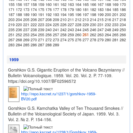
155
156
157
158
159
160
161
162
163
164
165
166
167
168
169
170
171
172
173
174
175
176
177
178
179
180
181
182
183
184
185
186
187
188
189
190
191
192
193
194
195
196
197
198
199
200
201
202
203
204
205
206
207
208
209
210
211
212
213
214
215
216
217
218
219
220
221
222
223
224
225
226
227
228
229
230
231
232
233
234
235
236
237
238
239
240
241
242
243
244
245
246
247
248
249
250
251
252
253
254
255
256
257
258
259
260
261
262
263
264
265
266
267
268
269
270
271
272
273
274
275
276
277
278
279
280
281
282
283
284
285
286
287
288
289
1959
Gorshkov G.S. Gigantic Eruption of the Volcano Bezymianny //
Bulletin Volcanologique. 1959. Vol. 20. Vol. 2. P. 77-109.
https://doi.org/10.1007/BF02596572
http://repo.kscnet.ru/1237/1/gorshkov-1959-
BV20.pdf
Gorshkov G.S. Kamchatka Valley of Ten Thousand Smokes //
Bulletin of the Volcanological Society of Japan. 1959. Vol. 3.
Vol. 2. № 2. P. 154-156.
http://repo.kscnet.ru/1238/1/Gorshkov 1959-