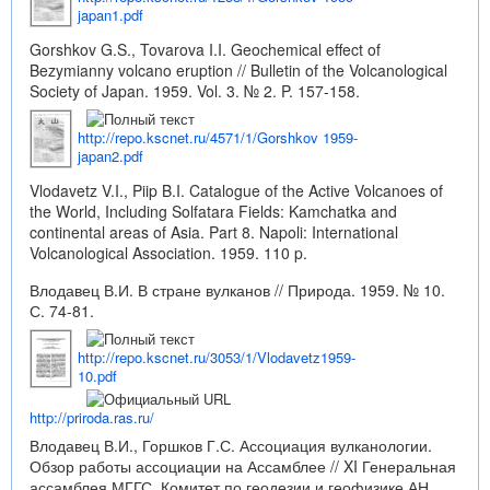
japan1.pdf
Gorshkov G.S., Tovarova I.I. Geochemical effect of
Bezymianny volcano eruption // Bulletin of the Volcanological
Society of Japan. 1959. Vol. 3. № 2. P. 157-158.
http://repo.kscnet.ru/4571/1/Gorshkov 1959-
japan2.pdf
Vlodavetz V.I., Piip B.I. Catalogue of the Active Volcanoes of
the World, Including Solfatara Fields: Kamchatka and
continental areas of Asia. Part 8. Napoli: International
Volcanological Association. 1959. 110 p.
Влодавец В.И. В стране вулканов // Природа. 1959. № 10.
С. 74-81.
http://repo.kscnet.ru/3053/1/Vlodavetz1959-
10.pdf
http://priroda.ras.ru/
Влодавец В.И., Горшков Г.С. Ассоциация вулканологии.
Обзор работы ассоциации на Ассамблее // XI Генеральная
ассамблея МГГС. Комитет по геодезии и геофизике АН