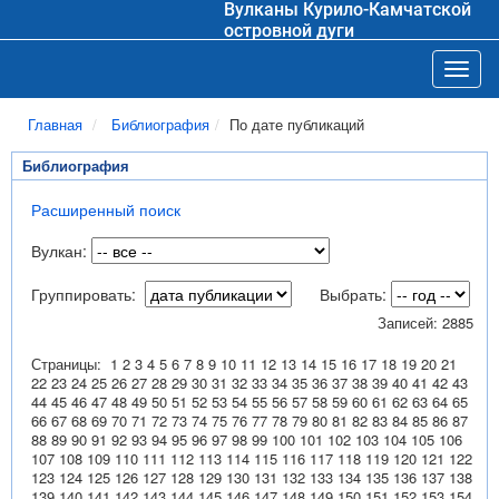
Вулканы Курило-Камчатской
островной дуги
Toggl
Главная
Библиография
По дате публикаций
Библиография
Расширенный поиск
Вулкан:
Группировать:
Выбрать:
Записей: 2885
Страницы:
1
2
3
4
5
6
7
8
9
10
11
12
13
14
15
16
17
18
19
20
21
22
23
24
25
26
27
28
29
30
31
32
33
34
35
36
37
38
39
40
41
42
43
44
45
46
47
48
49
50
51
52
53
54
55
56
57
58
59
60
61
62
63
64
65
66
67
68
69
70
71
72
73
74
75
76
77
78
79
80
81
82
83
84
85
86
87
88
89
90
91
92
93
94
95
96
97
98
99
100
101
102
103
104
105
106
107
108
109
110
111
112
113
114
115
116
117
118
119
120
121
122
123
124
125
126
127
128
129
130
131
132
133
134
135
136
137
138
139
140
141
142
143
144
145
146
147
148
149
150
151
152
153
154