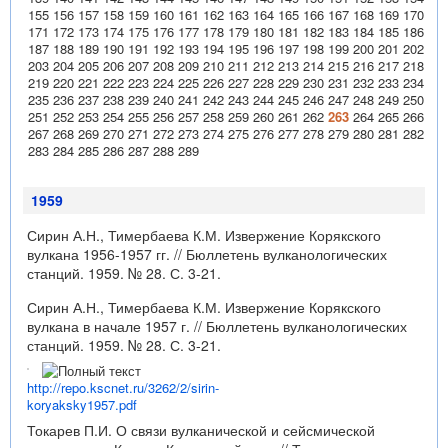
155
156
157
158
159
160
161
162
163
164
165
166
167
168
169
170
171
172
173
174
175
176
177
178
179
180
181
182
183
184
185
186
187
188
189
190
191
192
193
194
195
196
197
198
199
200
201
202
203
204
205
206
207
208
209
210
211
212
213
214
215
216
217
218
219
220
221
222
223
224
225
226
227
228
229
230
231
232
233
234
235
236
237
238
239
240
241
242
243
244
245
246
247
248
249
250
251
252
253
254
255
256
257
258
259
260
261
262
263
264
265
266
267
268
269
270
271
272
273
274
275
276
277
278
279
280
281
282
283
284
285
286
287
288
289
1959
Сирин А.Н., Тимербаева К.М. Извержение Корякского
вулкана 1956-1957 гг. // Бюллетень вулканологических
станций. 1959. № 28. С. 3-21.
Сирин А.Н., Тимербаева К.М. Извержение Корякского
вулкана в начале 1957 г. // Бюллетень вулканологических
станций. 1959. № 28. С. 3-21.
http://repo.kscnet.ru/3262/2/sirin-
koryaksky1957.pdf
Токарев П.И. О связи вулканической и сейсмической