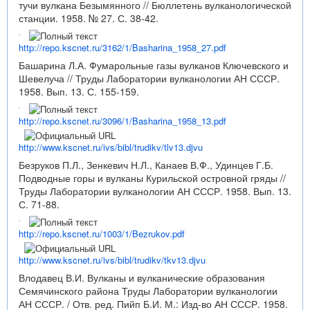
тучи вулкана Безымянного // Бюллетень вулканологической
станции. 1958. № 27. С. 38-42.
http://repo.kscnet.ru/3162/1/Basharina_1958_27.pdf
Башарина Л.А. Фумарольные газы вулканов Ключевского и
Шевелуча // Труды Лаборатории вулканологии АН СССР.
1958. Вып. 13. С. 155-159.
http://repo.kscnet.ru/3096/1/Basharina_1958_13.pdf
http://www.kscnet.ru/ivs/bibl/trudikv/tlv13.djvu
Безруков П.Л., Зенкевич Н.Л., Канаев В.Ф., Удинцев Г.Б.
Подводные горы и вулканы Курильской островной гряды //
Труды Лаборатории вулканологии АН СССР. 1958. Вып. 13.
С. 71-88.
http://repo.kscnet.ru/1003/1/Bezrukov.pdf
http://www.kscnet.ru/ivs/bibl/trudikv/tkv13.djvu
Влодавец В.И. Вулканы и вулканические образования
Семячинского района Труды Лаборатории вулканологии
АН СССР. / Отв. ред. Пийп Б.И. М.: Изд-во АН СССР. 1958.