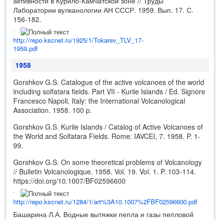
активности в Курило-Камчатской зоне // Труды
Лаборатории вулканологии АН СССР. 1959. Вып. 17. С.
156-182.
http://repo.kscnet.ru/1925/1/Tokarev_TLV_17-
1959.pdf
1958
Gorshkov G.S. Catalogue of the active volcanoes of the world
including solfatara fields. Part VII - Kurile Islands / Ed. Signore
Francesco Napoli, Italy: the International Volcanological
Association. 1958. 100 p.
Gorshkov G.S. Kurile Islands / Catalog of Active Volcanoes of
the World and Solfatara Fields. Rome: IAVCEI, 7. 1958. P. 1-
99.
Gorshkov G.S. On some theoretical problems of Volcanology
// Bulletin Volcanologique. 1958. Vol. 19. Vol. 1. P. 103-114.
https://doi.org/10.1007/BF02596600
http://repo.kscnet.ru/1284/1/art%3A10.1007%2FBF02596600.pdf
Башарина Л.А. Водные вытяжки пепла и газы пепловой