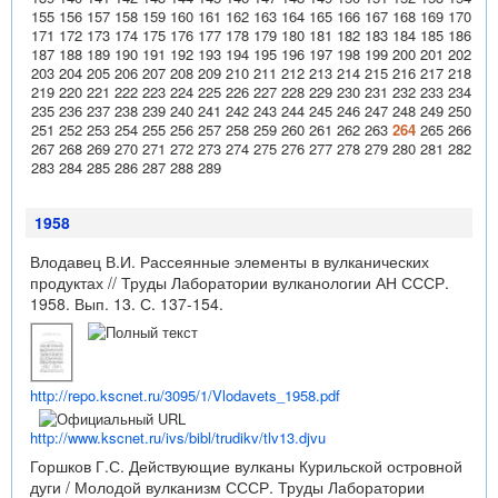
155
156
157
158
159
160
161
162
163
164
165
166
167
168
169
170
171
172
173
174
175
176
177
178
179
180
181
182
183
184
185
186
187
188
189
190
191
192
193
194
195
196
197
198
199
200
201
202
203
204
205
206
207
208
209
210
211
212
213
214
215
216
217
218
219
220
221
222
223
224
225
226
227
228
229
230
231
232
233
234
235
236
237
238
239
240
241
242
243
244
245
246
247
248
249
250
251
252
253
254
255
256
257
258
259
260
261
262
263
264
265
266
267
268
269
270
271
272
273
274
275
276
277
278
279
280
281
282
283
284
285
286
287
288
289
1958
Влодавец В.И. Рассеянные элементы в вулканических
продуктах // Труды Лаборатории вулканологии АН СССР.
1958. Вып. 13. С. 137-154.
http://repo.kscnet.ru/3095/1/Vlodavets_1958.pdf
http://www.kscnet.ru/ivs/bibl/trudikv/tlv13.djvu
Горшков Г.С. Действующие вулканы Курильской островной
дуги / Молодой вулканизм СССР. Труды Лаборатории