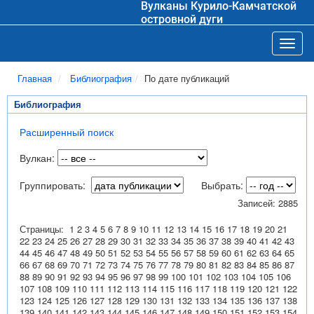
Вулканы Курило-Камчатской
островной дуги
Toggl
Главная
Библиография
По дате публикаций
Библиография
Расширенный поиск
Вулкан:
Группировать:
Выбрать:
Записей: 2885
Страницы:
1
2
3
4
5
6
7
8
9
10
11
12
13
14
15
16
17
18
19
20
21
22
23
24
25
26
27
28
29
30
31
32
33
34
35
36
37
38
39
40
41
42
43
44
45
46
47
48
49
50
51
52
53
54
55
56
57
58
59
60
61
62
63
64
65
66
67
68
69
70
71
72
73
74
75
76
77
78
79
80
81
82
83
84
85
86
87
88
89
90
91
92
93
94
95
96
97
98
99
100
101
102
103
104
105
106
107
108
109
110
111
112
113
114
115
116
117
118
119
120
121
122
123
124
125
126
127
128
129
130
131
132
133
134
135
136
137
138
139
140
141
142
143
144
145
146
147
148
149
150
151
152
153
154