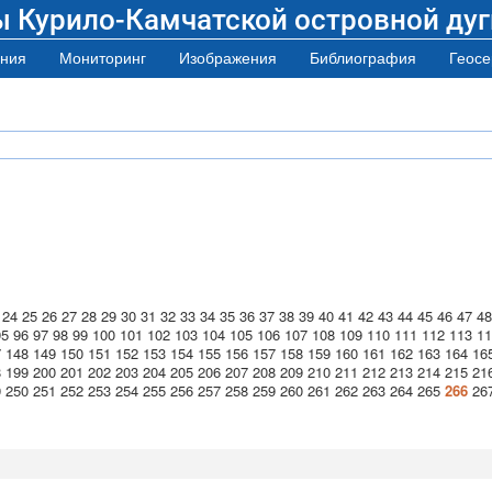
ы Курило-Камчатской островной дуг
ния
Мониторинг
Изображения
Библиография
Геосе
24
25
26
27
28
29
30
31
32
33
34
35
36
37
38
39
40
41
42
43
44
45
46
47
48
95
96
97
98
99
100
101
102
103
104
105
106
107
108
109
110
111
112
113
11
7
148
149
150
151
152
153
154
155
156
157
158
159
160
161
162
163
164
16
8
199
200
201
202
203
204
205
206
207
208
209
210
211
212
213
214
215
21
9
250
251
252
253
254
255
256
257
258
259
260
261
262
263
264
265
266
26