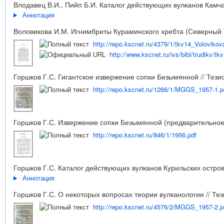
Влодавец В.И., Пийп Б.И. Каталог действующих вулканов Камчат
Аннотация
Воловикова И.М. Игнимбриты Кураминского хребта (Северный Т
http://repo.kscnet.ru/4379/1/tkv14_Volovikov
http://www.kscnet.ru/ivs/bibl/trudikv/tk
Горшков Г.С. Гигантское извержение сопки Безымянной // Тези
http://repo.kscnet.ru/1266/1/MGGS_1957-1.p
Горшков Г.С. Извержение сопки Безымянной (предварительное 
http://repo.kscnet.ru/846/1/1956.pdf
Горшков Г.С. Каталог действующих вулканов Курильских острово
Аннотация
Горшков Г.С. О некоторых вопросах теории вулканологии // Те
http://repo.kscnet.ru/4576/2/MGGS_1957-2.p