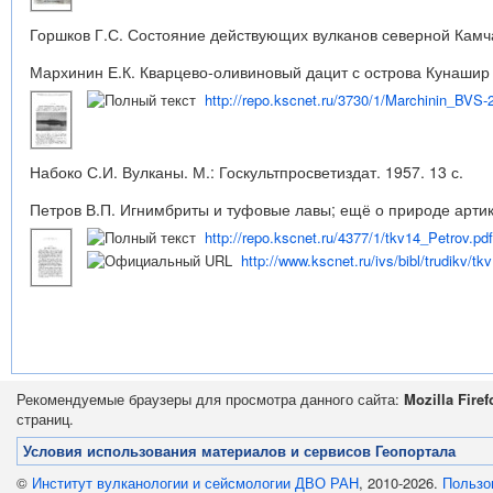
Горшков Г.С. Состояние действующих вулканов северной Камчатк
Мархинин Е.К. Кварцево-оливиновый дацит с острова Кунашир /
http://repo.kscnet.ru/3730/1/Marchinin_BVS-
Набоко С.И. Вулканы. М.: Госкультпросветиздат. 1957. 13 с.
Петров В.П. Игнимбриты и туфовые лавы; ещё о природе артик-
http://repo.kscnet.ru/4377/1/tkv14_Petrov.pdf
http://www.kscnet.ru/ivs/bibl/trudikv/tk
Рекомендуемые браузеры для просмотра данного сайта:
Mozilla Firef
страниц.
Условия использования материалов и сервисов Геопортала
©
Институт вулканологии и сейсмологии ДВО РАН
, 2010-2026.
Пользо