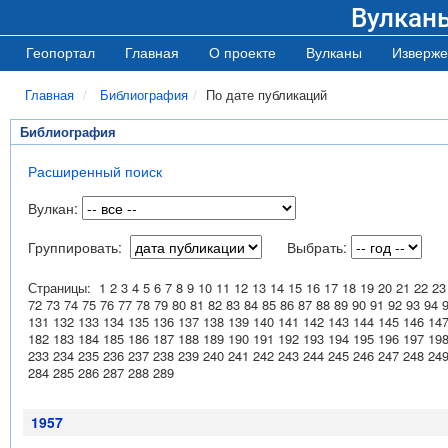
Вулкан
Геопортал
Главная
О проекте
Вулканы
Изверже
Главная
Библиография
По дате публикаций
Библиография
Расширенный поиск
Вулкан:
Группировать:
Выбрать:
Страницы:
1
2
3
4
5
6
7
8
9
10
11
12
13
14
15
16
17
18
19
20
21
22
23
72
73
74
75
76
77
78
79
80
81
82
83
84
85
86
87
88
89
90
91
92
93
94
131
132
133
134
135
136
137
138
139
140
141
142
143
144
145
146
14
182
183
184
185
186
187
188
189
190
191
192
193
194
195
196
197
19
233
234
235
236
237
238
239
240
241
242
243
244
245
246
247
248
24
284
285
286
287
288
289
1957