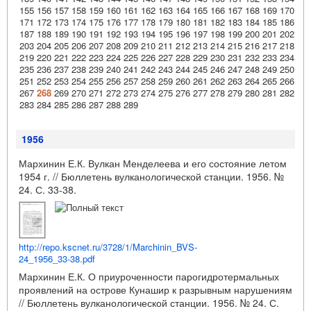
155
156
157
158
159
160
161
162
163
164
165
166
167
168
169
170
171
172
173
174
175
176
177
178
179
180
181
182
183
184
185
186
187
188
189
190
191
192
193
194
195
196
197
198
199
200
201
202
203
204
205
206
207
208
209
210
211
212
213
214
215
216
217
218
219
220
221
222
223
224
225
226
227
228
229
230
231
232
233
234
235
236
237
238
239
240
241
242
243
244
245
246
247
248
249
250
251
252
253
254
255
256
257
258
259
260
261
262
263
264
265
266
267
268
269
270
271
272
273
274
275
276
277
278
279
280
281
282
283
284
285
286
287
288
289
1956
Мархинин Е.К. Вулкан Менделеева и его состояние летом
1954 г. // Бюллетень вулканологической станции. 1956. №
24. С. 33-38.
http://repo.kscnet.ru/3728/1/Marchinin_BVS-
24_1956_33-38.pdf
Мархинин Е.К. О приуроченности парогидротермальных
проявлений на острове Кунашир к разрывным нарушениям
// Бюллетень вулканологической станции. 1956. № 24. С.