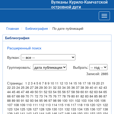
Вулканы Курило-Камчатской
островной дуги
Toggl
Главная
Библиография
По дате публикаций
Библиография
Расширенный поиск
Вулкан:
Группировать:
Выбрать:
Записей: 2885
Страницы:
1
2
3
4
5
6
7
8
9
10
11
12
13
14
15
16
17
18
19
20
21
22
23
24
25
26
27
28
29
30
31
32
33
34
35
36
37
38
39
40
41
42
43
44
45
46
47
48
49
50
51
52
53
54
55
56
57
58
59
60
61
62
63
64
65
66
67
68
69
70
71
72
73
74
75
76
77
78
79
80
81
82
83
84
85
86
87
88
89
90
91
92
93
94
95
96
97
98
99
100
101
102
103
104
105
106
107
108
109
110
111
112
113
114
115
116
117
118
119
120
121
122
123
124
125
126
127
128
129
130
131
132
133
134
135
136
137
138
139
140
141
142
143
144
145
146
147
148
149
150
151
152
153
154