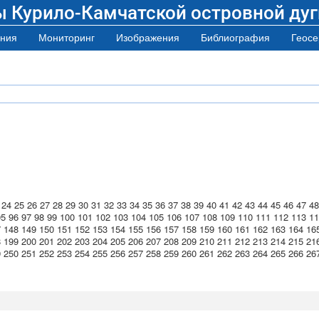
ы Курило-Камчатской островной дуг
ния
Мониторинг
Изображения
Библиография
Геосе
24
25
26
27
28
29
30
31
32
33
34
35
36
37
38
39
40
41
42
43
44
45
46
47
48
95
96
97
98
99
100
101
102
103
104
105
106
107
108
109
110
111
112
113
11
7
148
149
150
151
152
153
154
155
156
157
158
159
160
161
162
163
164
16
8
199
200
201
202
203
204
205
206
207
208
209
210
211
212
213
214
215
21
9
250
251
252
253
254
255
256
257
258
259
260
261
262
263
264
265
266
26