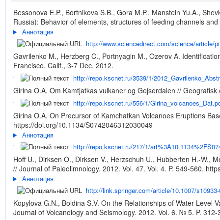
Bessonova E.P., Bortnikova S.B., Gora M.P., Manstein Yu.A., Shev
Russia): Behavior of elements, structures of feeding channels and 
Аннотация
http://www.sciencedirect.com/science/article/
Gavrilenko M., Herzberg C., Portnyagin M., Ozerov A. Identificat
Francisco, Calif., 3-7 Dec. 2012.
http://repo.kscnet.ru/3539/1/2012_Gavrilenko_Abs
Girina O.A. Om Kamtjatkas vulkaner og Gejserdalen // Geografisk o
http://repo.kscnet.ru/556/1/Girina_volcanoes_Dat.p
Girina O.A. On Precursor of Kamchatkan Volcanoes Eruptions Based 
https://doi.org/10.1134/S0742046312030049
Аннотация
http://repo.kscnet.ru/217/1/art%3A10.1134%2FS0
Hoff U., Dirksen O., Dirksen V., Herzschuh U., Hubberten H.-W.,
// Journal of Paleolimnology. 2012. Vol. 47. Vol. 4. P. 549-560.
http
Аннотация
http://link.springer.com/article/10.1007/s10933-
Kopylova G.N., Boldina S.V. On the Relationships of Water-Level V
Journal of Volcanology and Seismology. 2012. Vol. 6. № 5. P. 312