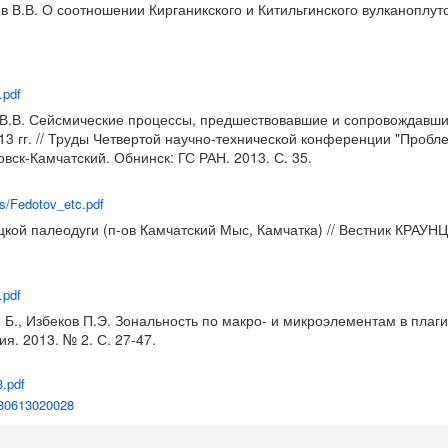
ев В.В. О соотношении Кирганикского и Китильгинского вулканоплу
.pdf
кин В.В. Сейсмические процессы, предшествовавшие и сопровождав
13 гг. // Труды Четвертой научно-технической конференции "Проб
ловск-Камчатский. Обнинск: ГС РАН. 2013. С. 35.
rs/Fedotov_etc.pdf
ой палеодуги (п-ов Камчатский Мыс, Камчатка) // Вестник КРАУНЦ. 
.pdf
ун Б., Избеков П.Э. Зональность по макро- и микроэлементам в пла
я. 2013. № 2. С. 27-47.
3.pdf
3030613020028