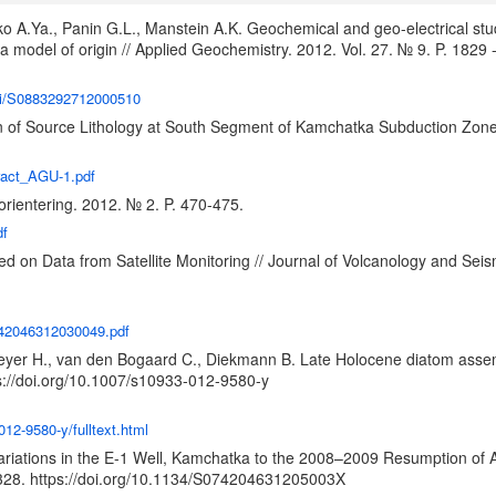
ko A.Ya., Panin G.L., Manstein A.K. Geochemical and geo-electrical s
a model of origin // Applied Geochemistry. 2012. Vol. 27. № 9. P. 1829
pii/S0883292712000510
ion of Source Lithology at South Segment of Kamchatka Subduction Zon
tract_AGU-1.pdf
rientering. 2012. № 2. P. 470-475.
df
on Data from Satellite Monitoring // Journal of Volcanology and Seism
742046312030049.pdf
 Meyer H., van den Bogaard C., Diekmann B. Late Holocene diatom asse
s://doi.org/10.1007/s10933-012-9580-y
012-9580-y/fulltext.html
ariations in the E-1 Well, Kamchatka to the 2008–2009 Resumption of Ac
-328.
https://doi.org/10.1134/S074204631205003X