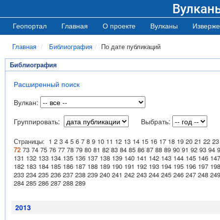
Вулкан
Геопортал
Главная
О проекте
Вулканы
Изверже
Главная
Библиография
По дате публикаций
Библиография
Расширенный поиск
Вулкан:
Группировать:
Выбрать:
Страницы:
1
2
3
4
5
6
7
8
9
10
11
12
13
14
15
16
17
18
19
20
21
22
23
72
73
74
75
76
77
78
79
80
81
82
83
84
85
86
87
88
89
90
91
92
93
94
131
132
133
134
135
136
137
138
139
140
141
142
143
144
145
146
14
182
183
184
185
186
187
188
189
190
191
192
193
194
195
196
197
19
233
234
235
236
237
238
239
240
241
242
243
244
245
246
247
248
24
284
285
286
287
288
289
2013