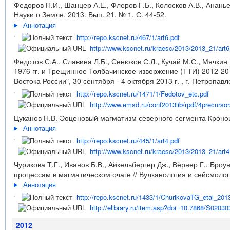
Федоров П.И., Шанцер А.Е., Флеров Г.Б., Колосков А.В., Анань
Науки о Земле. 2013. Вып. 21. № 1. С. 44-52.
Аннотация
http://repo.kscnet.ru/467/1/art6.pdf
http://www.kscnet.ru/kraesc/2013/2013_21/art6
Федотов С.А., Славина Л.Б., Сенюков С.Л., Кучай М.С., Мяч
1976 гг. и Трещинное Толбачинское извержение (ТТИ) 2012-20
Востока России", 30 сентября - 4 октября 2013 г. , г. Петропав
http://repo.kscnet.ru/1471/1/Fedotov_etc.pdf
http://www.emsd.ru/conf2013lib/rpdf/4precurso
Цуканов Н.В. Эоценовый магматизм северного сегмента Кроноцк
Аннотация
http://repo.kscnet.ru/445/1/art4.pdf
http://www.kscnet.ru/kraesc/2013/2013_21/art4
Чурикова Т.Г., Иванов Б.В., Айкельбергер Дж., Вёрнер Г., Бро
процессам в магматическом очаге // Вулканология и сейсмологи
Аннотация
http://repo.kscnet.ru/1433/1/ChurikovaTG_etal_201
http://elibrary.ru/item.asp?doi=10.7868/S020
2012