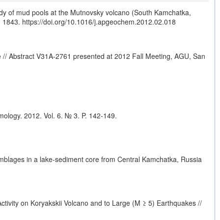
tudy of mud pools at the Mutnovsky volcano (South Kamchatka,
 - 1843.
https://doi.org/10.1016/j.apgeochem.2012.02.018
e // Abstract V31A-2761 presented at 2012 Fall Meeting, AGU, San
ology. 2012. Vol. 6. № 3. P. 142-149.
mblages in a lake-sediment core from Central Kamchatka, Russia
tivity on Koryakskii Volcano and to Large (M ≥ 5) Earthquakes //