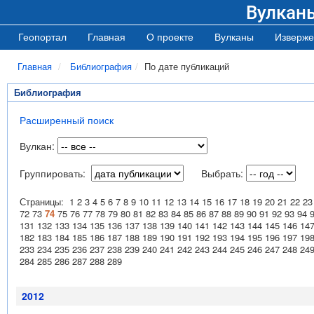
Вулкан
Геопортал
Главная
О проекте
Вулканы
Изверже
Главная
Библиография
По дате публикаций
Библиография
Расширенный поиск
Вулкан:
Группировать:
Выбрать:
Страницы:
1
2
3
4
5
6
7
8
9
10
11
12
13
14
15
16
17
18
19
20
21
22
23
72
73
74
75
76
77
78
79
80
81
82
83
84
85
86
87
88
89
90
91
92
93
94
131
132
133
134
135
136
137
138
139
140
141
142
143
144
145
146
14
182
183
184
185
186
187
188
189
190
191
192
193
194
195
196
197
19
233
234
235
236
237
238
239
240
241
242
243
244
245
246
247
248
24
284
285
286
287
288
289
2012