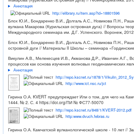
Аннотация
http://elibrary.ru/item.asp?id=18801596
Блох Ю.И., Бондаренко В.И., Долгаль А.С., Новикова П.Н., Р
вулкана Макарова (Курильская островная дуга) // Вопросы тео
Международного семинара им. Д.Г. Успенского. Воронеж, 2012 г
Блох Ю.И., Бондаренко В.И., Долгаль А.С., Новикова П.Н., Ра
островной дуги // Материалы II Школы – семинара «Гординские 
Викулин А.В., Мелекесцев И.В., Акманова Д.Р., Иванчин А.Г.,
процессов как основа изучения волновых геодинамических явлен
Аннотация
http://repo.kscnet.ru/1878/1/Vikulin_2012_S
http://www.ict.nsc.ru/jct
Гирина О.А. KVERT предупреждает Или о том, для чего на Кам
1444. № 2. С. 4
https://doi.org/ПИ № ФС77-50070
http://repo.kscnet.ru/848/1/KVERT-2012.pdf
http:www.dvuch.febras.ru
Гирина О.А. Камчатской вулканологической школе - 10 лет // 