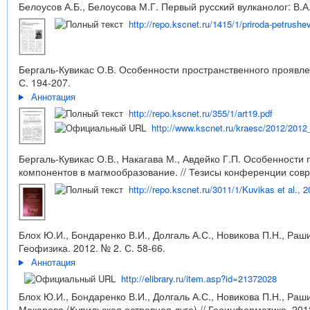
Белоусов А.Б., Белоусова М.Г. Первый русский вулканолог: В.А.
http://repo.kscnet.ru/1415/1/priroda-petrushe
Бергаль-Кувикас О.В. Особенности пространственного проявлен
С. 194-207.
Аннотация
http://repo.kscnet.ru/355/1/art19.pdf
http://www.kscnet.ru/kraesc/2012/2012_
Бергаль-Кувикас О.В., Накагава М., Авдейко Г.П. Особенности
компонентов в магмообразование. // Тезисы конференции сов
http://repo.kscnet.ru/3011/1/Kuvikas et al., 
Блох Ю.И., Бондаренко В.И., Долгаль А.С., Новикова П.Н., Раш
Геофизика. 2012. № 2. С. 58-66.
Аннотация
http://elibrary.ru/item.asp?id=21372028
Блох Ю.И., Бондаренко В.И., Долгаль А.С., Новикова П.Н., Р
Макарова (Курильская островная дуга) // Геоинформатика. 2012