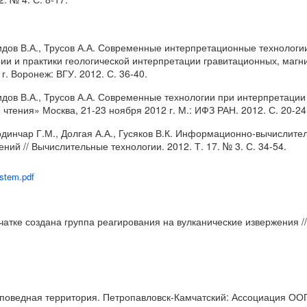
ашидов В.А., Трусов А.А. Современные интерпретационные технолог
рии и практики геологической интерпретации гравитационных, магн
. Воронеж: ВГУ. 2012. С. 36-40.
шидов В.А., Трусов А.А. Современные технологии при интерпретаци
чтения» Москва, 21-23 ноября 2012 г. М.: ИФЗ РАН. 2012. С. 20-24
 Водинчар Г.М., Долгая А.А., Гусяков В.К. Информационно-вычисли
ий // Вычислительные технологии. 2012. Т. 17. № 3. С. 34-54.
ystem.pdf
чатке создана группа реагирования на вулканические извержения /
Заповедная территория. Петропавловск-Камчатский: Ассоциация ООП