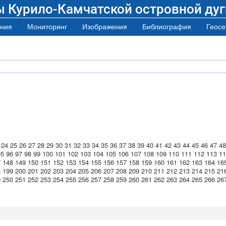
ы Курило-Камчатской островной дуг
ния
Мониторинг
Изображения
Библиография
Геосе
24
25
26
27
28
29
30
31
32
33
34
35
36
37
38
39
40
41
42
43
44
45
46
47
48
95
96
97
98
99
100
101
102
103
104
105
106
107
108
109
110
111
112
113
11
7
148
149
150
151
152
153
154
155
156
157
158
159
160
161
162
163
164
16
8
199
200
201
202
203
204
205
206
207
208
209
210
211
212
213
214
215
21
9
250
251
252
253
254
255
256
257
258
259
260
261
262
263
264
265
266
26