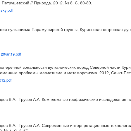
 Петрушевский // Природа. 2012. № 8. С. 80-89.
vsky.pdf
ия вулканизма Парамуширской группы, Курильская островная дуга 
20/art19.pdf
 поперечной зональности вулканических пород Северной части Кури
ременные проблемы магматизма и метаморфизма. 2012, Санкт-Петер
2012.pdf
идов В.А., Трусов А.А. Комплексные геофизические исследования по
ашидов В.А., Трусов А.А. Современные интерпретационные техноло
. № 4. С. 8-17.