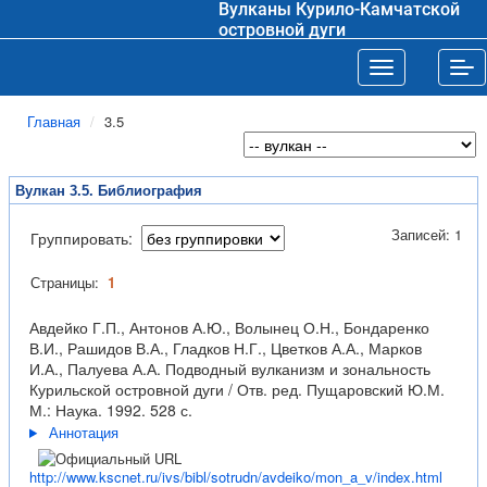
Вулканы Курило-Камчатской
островной дуги
Toggle navigat
Tog
Главная
3.5
Вулкан 3.5. Библиография
Записей: 1
Группировать:
Страницы:
1
Авдейко Г.П., Антонов А.Ю., Волынец О.Н., Бондаренко
В.И., Рашидов В.А., Гладков Н.Г., Цветков А.А., Марков
И.А., Палуева А.А. Подводный вулканизм и зональность
Курильской островной дуги / Отв. ред. Пущаровский Ю.М.
М.: Наука. 1992. 528 с.
Аннотация
http://www.kscnet.ru/ivs/bibl/sotrudn/avdeiko/mon_a_v/index.html