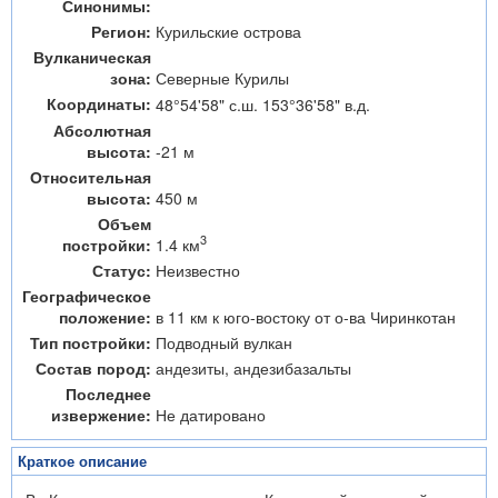
Синонимы:
Регион:
Курильские острова
Вулканическая
зона:
Северные Курилы
Координаты:
48°54'58" с.ш. 153°36'58" в.д.
Абсолютная
высота:
-21 м
Относительная
высота:
450 м
Объем
3
1.4 км
постройки:
Статус:
Неизвестно
Географическое
положение:
в 11 км к юго-востоку от о-ва Чиринкотан
Тип постройки:
Подводный вулкан
Состав пород:
андезиты, андезибазальты
Последнее
извержение:
Не датировано
Краткое описание