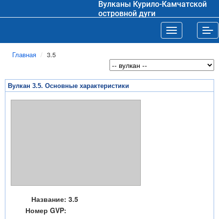
Вулканы Курило-Камчатской
островной дуги
Toggle navigat
Tog
Главная
3.5
Вулкан 3.5. Основные характеристики
Название:
3.5
Номер GVP: