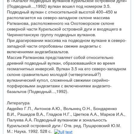
В «Каталог подводных вулканов Курильской островной дуги»
(Подводный...,1992) вулкан вошел под номером 3.5.
Подводный вулкан с относительной высотой 400–450 м
располагается на северо-западном склоне массива
Ратманова, расположенного на Охотоморском склоне
северной части Курильской островной дуги и входящего в
Чиринкотанскую группу подводных вулканов.
При драгировании массива на подводном вулкане в северо-
западной части опробованы свежие андезиты с
включениями андезибазальтов.
Массив Ратманова представляет собой относительно
древний подводный вулкан, образовавшийся во время
геомагнитных инверсий. Вулкан 3.5 на его северо-западном
склоне сравнительно молодой (четвертичный?)
вулканический купол, сложенный свежими серийно-
порфировыми андезитами с включениями андезито-
базальтов (Подводный...,1992).
Литература
Авдейко Г.П., Антонов А.Ю., Волынец О.Н., Бондаренко
В.И., Рашидов В.А., Гладков Н.Г., Цветков А.А., Марков И.А.,
Палуева А.А. Подводный вулканизм и зональность
Курильской островной дуги / Отв. ред. Пущаровский Ю.М.
М.: Наука. 1992. 528 с.