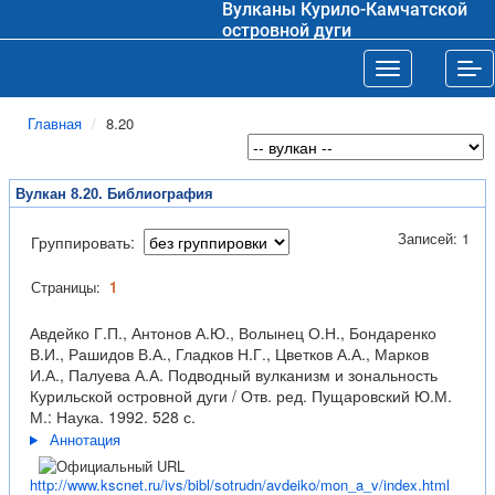
Вулканы Курило-Камчатской
островной дуги
Toggle navigat
Tog
Главная
8.20
Вулкан 8.20. Библиография
Записей: 1
Группировать:
Страницы:
1
Авдейко Г.П., Антонов А.Ю., Волынец О.Н., Бондаренко
В.И., Рашидов В.А., Гладков Н.Г., Цветков А.А., Марков
И.А., Палуева А.А. Подводный вулканизм и зональность
Курильской островной дуги / Отв. ред. Пущаровский Ю.М.
М.: Наука. 1992. 528 с.
Аннотация
http://www.kscnet.ru/ivs/bibl/sotrudn/avdeiko/mon_a_v/index.html