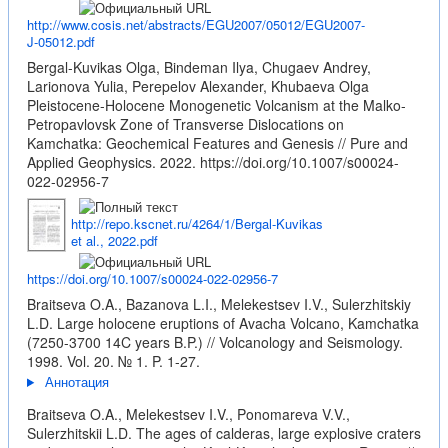
http://www.cosis.net/abstracts/EGU2007/05012/EGU2007-
J-05012.pdf
Bergal-Kuvikas Olga, Bindeman Ilya, Chugaev Andrey,
Larionova Yulia, Perepelov Alexander, Khubaeva Olga
Pleistocene-Holocene Monogenetic Volcanism at the Malko-
Petropavlovsk Zone of Transverse Dislocations on
Kamchatka: Geochemical Features and Genesis // Pure and
Applied Geophysics. 2022.
https://doi.org/10.1007/s00024-
022-02956-7
http://repo.kscnet.ru/4264/1/Bergal-Kuvikas
et al., 2022.pdf
https://doi.org/10.1007/s00024-022-02956-7
Braitseva O.A., Bazanova L.I., Melekestsev I.V., Sulerzhitskiy
L.D. Large holocene eruptions of Avacha Volcano, Kamchatka
(7250-3700 14C years B.P.) // Volcanology and Seismology.
1998. Vol. 20. № 1. P. 1-27.
Аннотация
Braitseva O.A., Melekestsev I.V., Ponomareva V.V.,
Sulerzhitskii L.D. The ages of calderas, large explosive craters