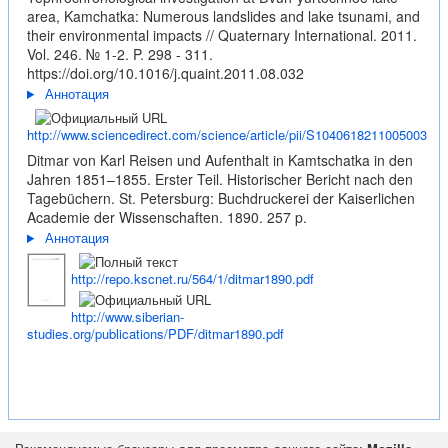
area, Kamchatka: Numerous landslides and lake tsunami, and
their environmental impacts // Quaternary International. 2011.
Vol. 246. № 1-2. P. 298 - 311.
https://doi.org/10.1016/j.quaint.2011.08.032
Аннотация
http://www.sciencedirect.com/science/article/pii/S1040618211005003
Ditmar von Karl Reisen und Aufenthalt in Kamtschatka in den
Jahren 1851–1855. Erster Teil. Historischer Bericht nach den
Tagebüchern. St. Petersburg: Buchdruckerei der Kaiserlichen
Academie der Wissenschaften. 1890. 257 p.
Аннотация
http://repo.kscnet.ru/564/1/ditmar1890.pdf
http://www.siberian-
studies.org/publications/PDF/ditmar1890.pdf