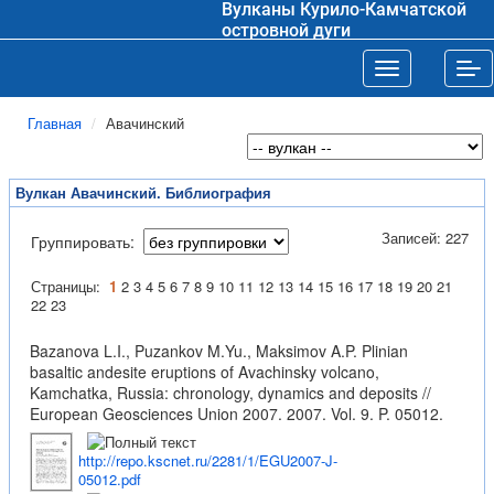
Вулканы Курило-Камчатской
островной дуги
Toggle navigat
Tog
Главная
Авачинский
Вулкан Авачинский. Библиография
Записей: 227
Группировать:
Страницы:
1
2
3
4
5
6
7
8
9
10
11
12
13
14
15
16
17
18
19
20
21
22
23
Bazanova L.I., Puzankov M.Yu., Maksimov A.P. Plinian
basaltic andesite eruptions of Avachinsky volcano,
Kamchatka, Russia: chronology, dynamics and deposits //
European Geosciences Union 2007. 2007. Vol. 9. P. 05012.
http://repo.kscnet.ru/2281/1/EGU2007-J-
05012.pdf