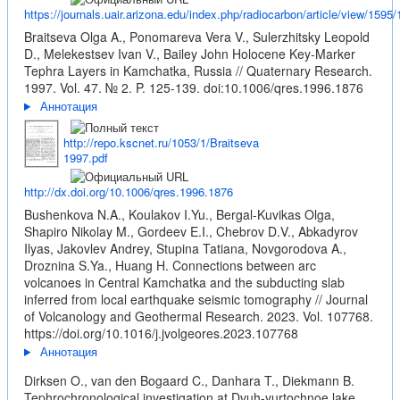
https://journals.uair.arizona.edu/index.php/radiocarbon/article/view/1595
Braitseva Olga A., Ponomareva Vera V., Sulerzhitsky Leopold
D., Melekestsev Ivan V., Bailey John Holocene Key-Marker
Tephra Layers in Kamchatka, Russia // Quaternary Research.
1997. Vol. 47. № 2. P. 125-139.
doi:10.1006/qres.1996.1876
Аннотация
http://repo.kscnet.ru/1053/1/Braitseva
1997.pdf
http://dx.doi.org/10.1006/qres.1996.1876
Bushenkova N.A., Koulakov I.Yu., Bergal-Kuvikas Olga,
Shapiro Nikolay M., Gordeev E.I., Chebrov D.V., Abkadyrov
Ilyas, Jakovlev Andrey, Stupina Tatiana, Novgorodova A.,
Droznina S.Ya., Huang H. Connections between arc
volcanoes in Central Kamchatka and the subducting slab
inferred from local earthquake seismic tomography // Journal
of Volcanology and Geothermal Research. 2023. Vol. 107768.
https://doi.org/10.1016/j.jvolgeores.2023.107768
Аннотация
Dirksen O., van den Bogaard C., Danhara T., Diekmann B.
Tephrochronological investigation at Dvuh-yurtochnoe lake