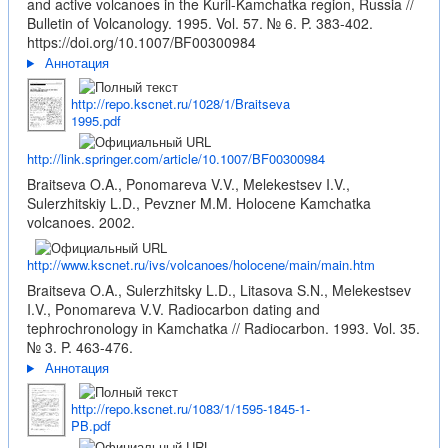
and active volcanoes in the Kuril-Kamchatka region, Russia //
Bulletin of Volcanology. 1995. Vol. 57. № 6. P. 383-402.
https://doi.org/10.1007/BF00300984
Аннотация
http://repo.kscnet.ru/1028/1/Braitseva
1995.pdf
http://link.springer.com/article/10.1007/BF00300984
Braitseva O.A., Ponomareva V.V., Melekestsev I.V.,
Sulerzhitskiy L.D., Pevzner M.M. Holocene Kamchatka
volcanoes. 2002.
http://www.kscnet.ru/ivs/volcanoes/holocene/main/main.htm
Braitseva O.A., Sulerzhitsky L.D., Litasova S.N., Melekestsev
I.V., Ponomareva V.V. Radiocarbon dating and
tephrochronology in Kamchatka // Radiocarbon. 1993. Vol. 35.
№ 3. P. 463-476.
Аннотация
http://repo.kscnet.ru/1083/1/1595-1845-1-
PB.pdf