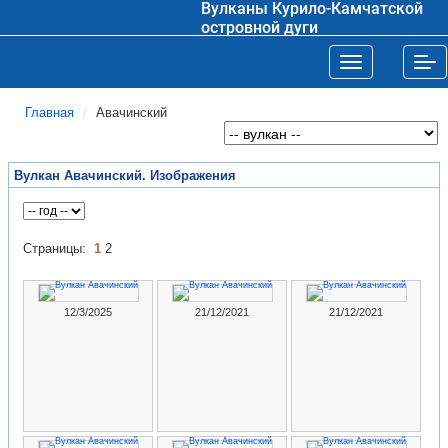
Вулканы Курило-Камчатской
островной дуги
Toggle navigat
Tog
Главная
Авачинский
Вулкан Авачинский. Изображения
Страницы:
1
2
12/3/2025
21/12/2021
21/12/2021