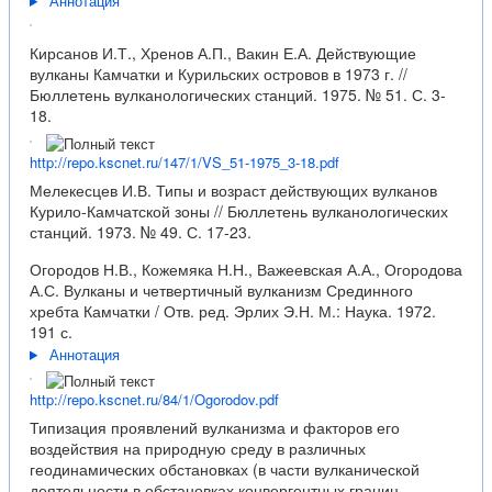
Аннотация
Кирсанов И.Т., Хренов А.П., Вакин Е.А. Действующие
вулканы Камчатки и Курильских островов в 1973 г. //
Бюллетень вулканологических станций. 1975. № 51. С. 3-
18.
http://repo.kscnet.ru/147/1/VS_51-1975_3-18.pdf
Мелекесцев И.В. Типы и возраст действующих вулканов
Курило-Камчатской зоны // Бюллетень вулканологических
станций. 1973. № 49. С. 17-23.
Огородов Н.В., Кожемяка Н.Н., Важеевская А.А., Огородова
А.С. Вулканы и четвертичный вулканизм Срединного
хребта Камчатки / Отв. ред. Эрлих Э.Н. М.: Наука. 1972.
191 с.
Аннотация
http://repo.kscnet.ru/84/1/Ogorodov.pdf
Типизация проявлений вулканизма и факторов его
воздействия на природную среду в различных
геодинамических обстановках (в части вулканической
деятельности в обстановках конвергентных границ