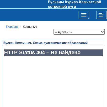
Вулканы Курило-Камчатской
островной дуги
Toggle navigat
Tog
Главная
Кихпиныч
Вулкан Кихпиныч. Схема вулканических образований