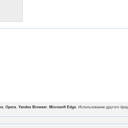
ox
,
Opera
,
Yandex Browser
,
Microsoft Edge
. Использование другого бра