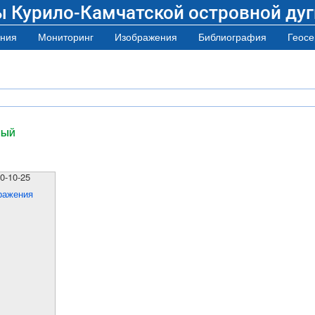
ы Курило-Камчатской островной дуг
ния
Мониторинг
Изображения
Библиография
Геосе
НЫЙ
0-10-25
ражения