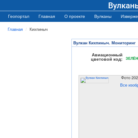
Вулкан
Геопортал
Главная
О проекте
Вулканы
Изверже
Главная
Кихпиныч
Вулкан Кихпиныч. Мониторинг
Авиационный
ЗЕЛЁ
цветовой код:
Фото 202
Все изоб