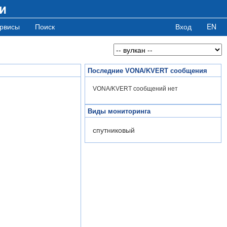
и
рвисы
Поиск
Вход
EN
Последние VONA/KVERT сообщения
VONA/KVERT сообщений нет
Виды мониторинга
спутниковый