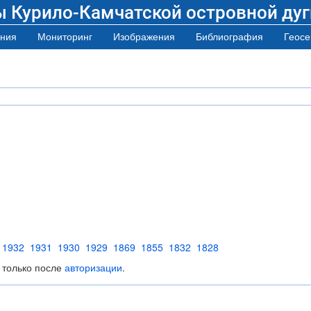
ы Курило-Камчатской островной дуг
ния
Мониторинг
Изображения
Библиография
Геосе
1932
1931
1930
1929
1869
1855
1832
1828
 только после
авторизации
.