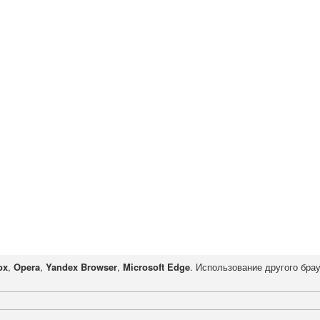
ox
,
Opera
,
Yandex Browser
,
Microsoft Edge
. Использование другого бра