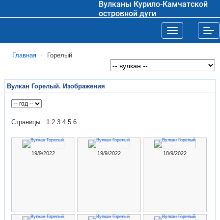
Вулканы Курило-Камчатской
островной дуги
Toggle navigat
Tog
Главная
Горелый
Вулкан Горелый. Изображения
Страницы:
1
2
3
4
5
6
19/9/2022
19/9/2022
18/9/2022