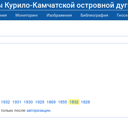
ы Курило-Камчатской островной дуг
ния
Мониторинг
Изображения
Библиография
Геосе
1932
1931
1930
1929
1869
1855
1832
1828
 только после
авторизации
.