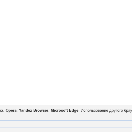
ox
,
Opera
,
Yandex Browser
,
Microsoft Edge
. Использование другого бра