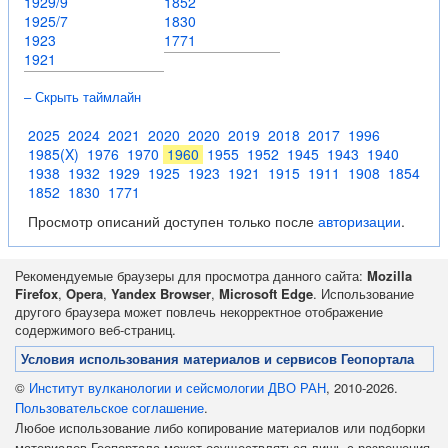
1929/9
1852
1925/7
1830
1923
1771
1921
– Скрыть таймлайн
2025
2024
2021
2020
2020
2019
2018
2017
1996
1985(X)
1976
1970
1960
1955
1952
1945
1943
1940
1938
1932
1929
1925
1923
1921
1915
1911
1908
1854
1852
1830
1771
Просмотр описаний доступен только после
авторизации
.
Рекомендуемые браузеры для просмотра данного сайта:
Mozilla
Firefox
,
Opera
,
Yandex Browser
,
Microsoft Edge
. Использование
другого браузера может повлечь некорректное отображение
содержимого веб-страниц.
Условия использования материалов и сервисов Геопортала
©
Институт вулканологии и сейсмологии ДВО РАН
, 2010-2026.
Пользовательское соглашение
.
Любое использование либо копирование материалов или подборки
материалов Геопортала может осуществляться лишь с разрешения