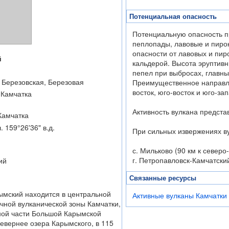
Потенциальная опасность
Потенциальную опасность п
пеплопады, лавовые и пирок
опасности от лавовых и пир
й
кальдерой. Высота эруптивн
пепел при выбросах, главны
 Березовская, Березовая
Преимущественное направле
восток, юго-восток и юго-зап
 Камчатка
Активность вулкана предста
Камчатка
. 159°26'36" в.д.
При сильных извержениях в
с. Мильково (90 км к северо
г. Петропавловск-Камчатский
ий
Связанные ресурсы
ымский находится в центральной
Активные вулканы Камчатки 
очной вулканической зоны Камчатки,
ной части Большой Карымской
севернее озера Карымского, в 115