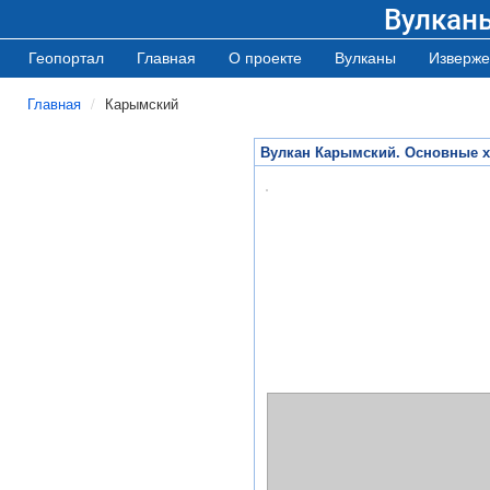
Вулкан
Геопортал
Главная
О проекте
Вулканы
Изверже
Главная
Карымский
Вулкан Карымский. Основные х