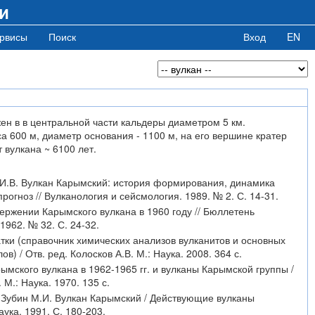
и
рвисы
Поиск
Вход
EN
н в в центральной части кальдеры диаметром 5 км.
а 600 м, диаметр основания - 1100 м, на его вершине кратер
 вулкана ~ 6100 лет.
 И.В. Вулкан Карымский: история формирования, динамика
рогноз // Вулканология и сейсмология. 1989. № 2. С. 14-31.
вержении Карымского вулкана в 1960 году // Бюллетень
1962. № 32. С. 24-32.
тки (справочник химических анализов вулканитов и основных
 / Отв. ред. Колосков А.В. М.: Наука. 2008. 364 с.
ымского вулкана в 1962-1965 гг. и вулканы Карымской группы /
 М.: Наука. 1970. 135 с.
, Зубин М.И. Вулкан Карымский / Действующие вулканы
Наука. 1991. С. 180-203.