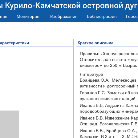
ы Курило-Камчатской островной дуг
ния
Мониторинг
Изображения
Библиография
Геосе
арактеристики
Краткое описание
Правильный конус расположе
Относительная высота конус
диаметром до 250 м Возраст
Литература
Брайцева О.А., Мелекесцев
активности и долгосрочный п
Горшков Г.С. Заметки об из
вулканологических станций. 
Иванов Б.В. Андезиты Камча
породообразующих минералов)
Иванов Б.В. Извержение Кар
Отв. ред. Богоявленская Г.Е.
Иванов Б.В., Брайцева О.А.
Камчатки. В 2-х т. Т. 2. М.: 