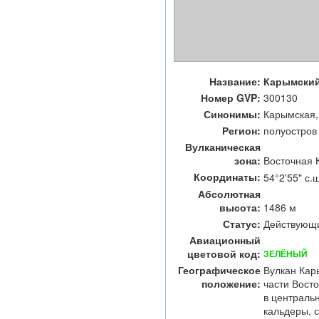
Название:
Карымски
Номер GVP:
300130
Синонимы:
Карымская,
Регион:
полуостров
Вулканическая
зона:
Восточная 
Координаты:
54°2'55" с.ш
Абсолютная
высота:
1486 м
Статус:
Действующ
Авиационный
цветовой код:
ЗЕЛЁНЫЙ
Географическое
Вулкан Кар
положение:
части Вост
в централь
кальдеры, 