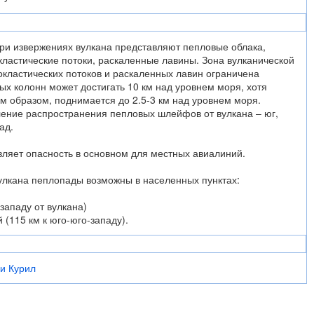
ри извержениях вулкана представляют пепловые облака,
ластические потоки, раскаленные лавины. Зона вулканической
окластических потоков и раскаленных лавин ограничена
ых колонн может достигать 10 км над уровнем моря, хотя
м образом, поднимается до 2.5-3 км над уровнем моря.
ние распространения пепловых шлейфов от вулкана – юг,
ад.
вляет опасность в основном для местных авиалиний.
улкана пеплопады возможны в населенных пунктах:
-западу от вулкана)
 (115 км к юго-юго-западу).
и Курил