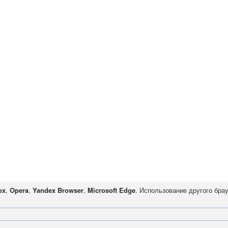
ox
,
Opera
,
Yandex Browser
,
Microsoft Edge
. Использование другого бра