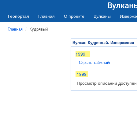
Вулкан
Геопортал
Главная
О проекте
Вулканы
Изверже
Главная
Кудрявый
Вулкан Кудрявый. Извержения
1999
– Скрыть таймлайн
1999
Просмотр описаний доступен