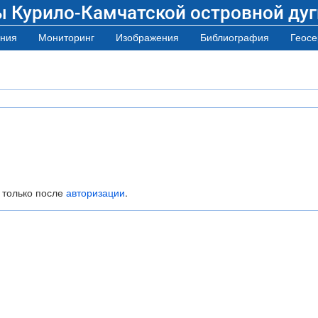
ы Курило-Камчатской островной дуг
ния
Мониторинг
Изображения
Библиография
Геосе
 только после
авторизации
.