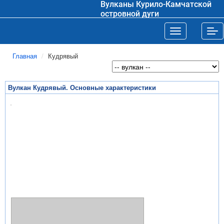
Вулканы Курило-Камчатской
островной дуги
Toggle navigat
Tog
Главная
Кудрявый
Вулкан Кудрявый. Основные характеристики