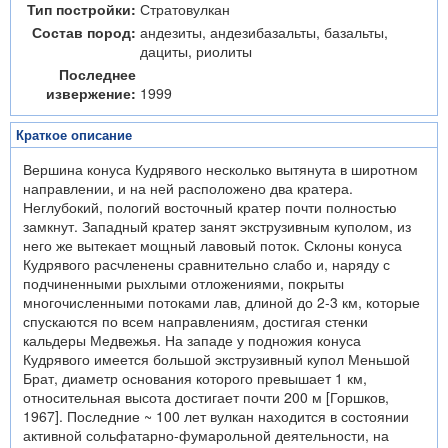
Тип постройки:
Стратовулкан
Состав пород:
андезиты, андезибазальты, базальты,
дациты, риолиты
Последнее
извержение:
1999
Краткое описание
Вершина конуса Кудрявого несколько вытянута в широтном
направлении, и на ней расположено два кратера.
Неглубокий, пологий восточный кратер почти полностью
замкнут. Западный кратер занят экструзивным куполом, из
него же вытекает мощный лавовый поток. Склоны конуса
Кудрявого расчленены сравнительно слабо и, наряду с
подчиненными рыхлыми отложениями, покрыты
многочисленными потоками лав, длиной до 2-3 км, которые
спускаются по всем направлениям, достигая стенки
кальдеры Медвежья. На западе у подножия конуса
Кудрявого имеется большой экструзивный купол Меньшой
Брат, диаметр основания которого превышает 1 км,
относительная высота достигает почти 200 м [Горшков,
1967]. Последние ~ 100 лет вулкан находится в состоянии
активной сольфатарно-фумарольной деятельности, на