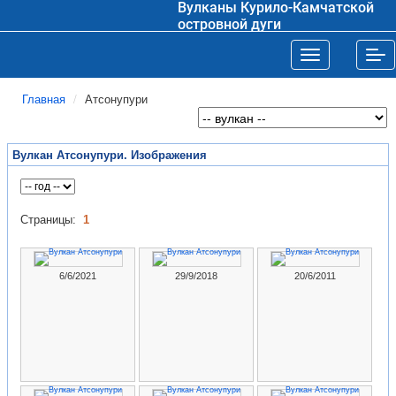
Вулканы Курило-Камчатской
островной дуги
Toggle navigat
Tog
Главная
Атсонупури
Вулкан Атсонупури. Изображения
Страницы:
1
6/6/2021
29/9/2018
20/6/2011