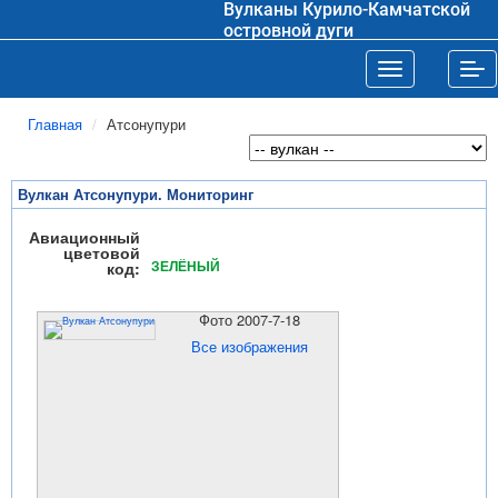
Вулканы Курило-Камчатской
островной дуги
Toggle navigat
Tog
Главная
Атсонупури
Вулкан Атсонупури. Мониторинг
Авиационный
цветовой
ЗЕЛЁНЫЙ
код:
Фото 2007-7-18
Все изображения