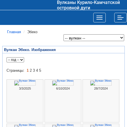
Вулканы Курило-Камчатской
островной дуги
Toggle navigat
Tog
Главная
Эбеко
Вулкан Эбеко. Изображения
Страницы:
1
2
3
4
5
3/3/2025
6/10/2024
28/7/2024