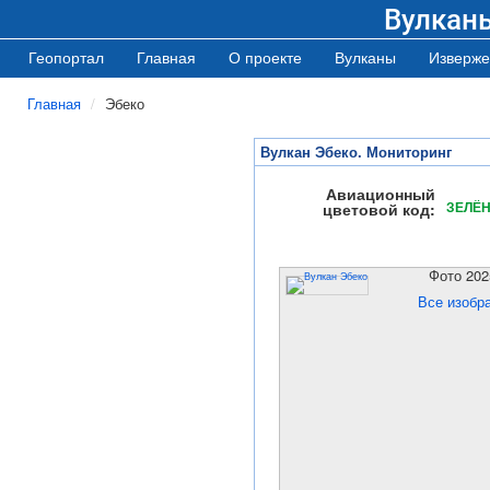
Вулкан
Геопортал
Главная
О проекте
Вулканы
Изверже
Главная
Эбеко
Вулкан Эбеко. Мониторинг
Авиационный
ЗЕЛЁ
цветовой код:
Фото 202
Все изобр