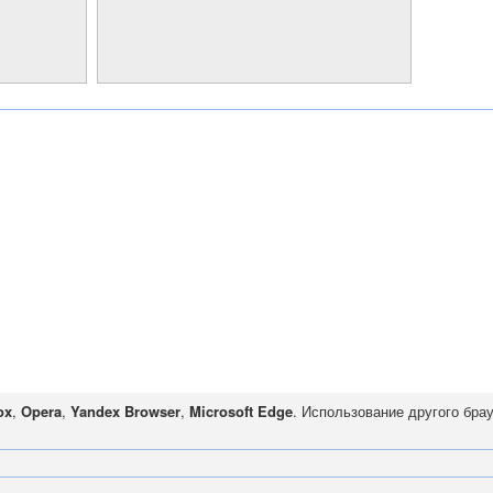
ox
,
Opera
,
Yandex Browser
,
Microsoft Edge
. Использование другого бра