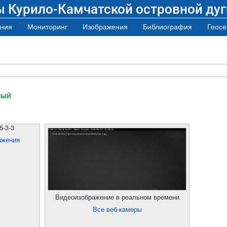
ы Курило-Камчатской островной дуг
ния
Мониторинг
Изображения
Библиография
Геосе
НЫЙ
5-3-3
ажения
Видеоизображение в реальном времени
Все веб-камеры