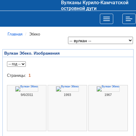
Вулканы Курило-Камчатской
островной дуги
Toggle navigat
Tog
Главная
Эбеко
Вулкан Эбеко. Изображения
Страницы:
1
9/6/2011
1993
1967