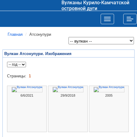
Вулканы Курило-Камчатской
островной дуги
Toggle navigat
Tog
Главная
Атсонупури
Вулкан Атсонупури. Изображения
Страницы:
1
6/6/2021
29/9/2018
2005