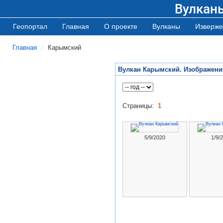
Вулкан
Геопортал
Главная
О проекте
Вулканы
Изверже
Главная
Карымский
Вулкан Карымский. Изображени
Страницы:
1
5/9/2020
1/9/