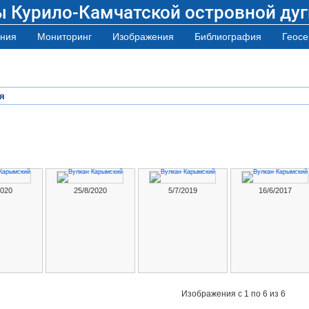
ы Курило-Камчатской островной дуг
ния
Мониторинг
Изображения
Библиография
Геосе
я
2020
25/8/2020
5/7/2019
16/6/2017
Изображения
с 1 по 6 из 6