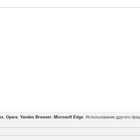
ox
,
Opera
,
Yandex Browser
,
Microsoft Edge
. Использование другого бра