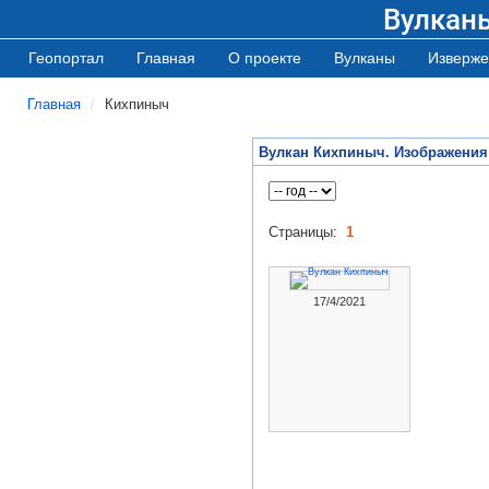
Вулкан
Геопортал
Главная
О проекте
Вулканы
Изверже
Главная
Кихпиныч
Вулкан Кихпиныч. Изображения
Страницы:
1
17/4/2021