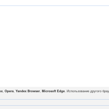
ox
,
Opera
,
Yandex Browser
,
Microsoft Edge
. Использование другого бра