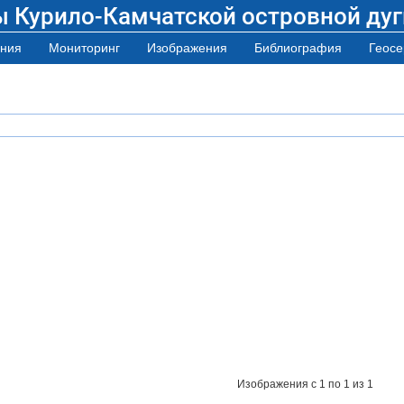
ы Курило-Камчатской островной дуг
ния
Мониторинг
Изображения
Библиография
Геосе
Изображения
с 1 по 1 из 1