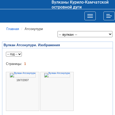
Вулканы Курило-Камчатской
островной дуги
Toggle navigat
Tog
Главная
Атсонупури
Вулкан Атсонупури. Изображения
Страницы:
1
18/7/2007