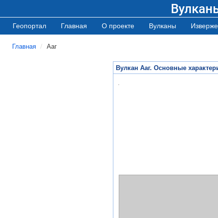
Вулкан
Геопортал
Главная
О проекте
Вулканы
Изверже
Главная
Ааг
Вулкан Ааг. Основные характер