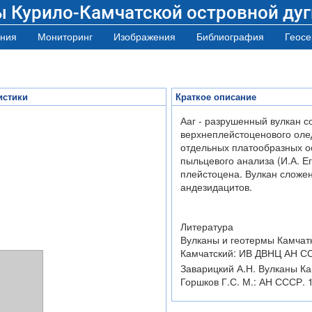
ы Курило-Камчатской островной дуг
ния
Мониторинг
Изображения
Библиография
Геосе
истики
Краткое описание
Ааг - разрушенный вулкан 
верхнеплейстоценового оле
отдельных платообразных ос
пыльцевого анализа (И.А. Е
плейстоцена. Вулкан сложе
андезидацитов.
Литература
Вулканы и геотермы Камчатки
Камчатский: ИВ ДВНЦ АН СС
Заварицкий А.Н. Вулканы Кам
Горшков Г.С. М.: АН СССР. 1