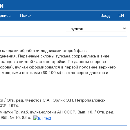
и
рвисы
Поиск
Вход
EN
со следами обработки ледниками второй фазы
денения. Первичные склоны вулкана сохранились в виде
танцов в нижней части постройки. По данным спорово-
горова), вулкан сформировался в первой половине верхнего
н мощными потоками (60-100 м) светло-серых дацитов и
 / Отв. ред. Федотов С.А., Эрлих Э.Н. Петропавловск-
СР. 1974.
чатки Тр. лаб. вулканологии АН СССР. Вып. 10. / Отв. ред.
955. № 10. 82 с.