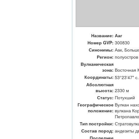
Название:
Ааг
Номер GVP:
300830
Синонимы:
Аак, Больш
Регион:
полуостров
Вулканическая
зона:
Восточная 
Координаты:
53°23'47" с.
Абсолютная
высота:
2330 м
Статус:
Потухший
Географическое
Вулкан нахо
положение:
вулкана Кор
Петропавло
Тип постройки:
Стратовулк
Состав пород:
андезиты д
Последнее