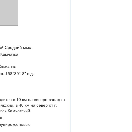
ой Средний мыс
 Камчатка
Камчатка
ш. 158°39'18" в.д.
дится в 10 км на северо-запад от
якский, в 40 км на север от г.
вск-Камчатский
ан
вупироксеновые