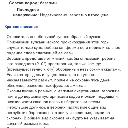
Состав пород:
базальты
Последнее
извержение:
Недатировано, вероятно в голоцене
Краткое описание
Относительно небольшой куполообразный вулкан.
Признаками вулканического происхождения этой горы
служат только куполообразная форма ее и периклинальное
падение слоев слагающей ее лавы.
Вершина представляет мягкий, как бы оплывший гребень
юго-западного (210°) простирания, только кое-где
(преимущественно к югу) оборванный невысокими скалами.
Если кратер здесь и существовал, то он уже до
неузнаваемости размыт, причем не сохранилось даже
обломков, разложенных фумаролами лав.
Склоны вулкана ровные, с мягкими очертаниями, заросшие
почти до вершины кустарниками кедра и ольхи; подошва и
нижние части склонов покрыты березовым лесом.
Небольшие долинки, в верхних частях имеющие вид
неглубоких барранкосов, а книзу извилистые, редки на
склонах. В общем вид склонов как будто не указывает на
сильный размыв горы.