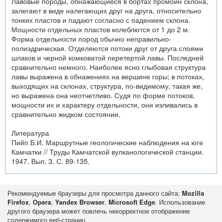
Лавовые породы, обнажающиеся в бортах промоин склона,
залегают в виде налегающих друг на друга, относительно
тонких пластов и падают согласно с падением склона.
Мощности отдельных пластов колеблются от 1 до 2 м.
Форма отдельности пород обычно неправильно-
полиэдрическая. Отделяются потоки друг от друга слоями
шлаков и черной комковатой перетертой лавы. Последней
сравнительно немного. Наиболее ясно глыбовая структура
лавы выражена в обнажениях на вершине горы; в потоках,
выходящих на склонах, структура, по-видимому, такая же,
но выражена она неотчетливо. Судя по форме потоков,
мощности их и характеру отдельности, они изливались в
сравнительно жидком состоянии.
Литература
Пийп Б.И. Маршрутные геологические наблюдения на юге
Камчатки // Труды Камчатской вулканологической станции.
1947. Вып. 3. С. 89-135.
Рекомендуемые браузеры для просмотра данного сайта:
Mozilla
Firefox
,
Opera
,
Yandex Browser
,
Microsoft Edge
. Использование
другого браузера может повлечь некорректное отображение
содержимого веб-страниц.