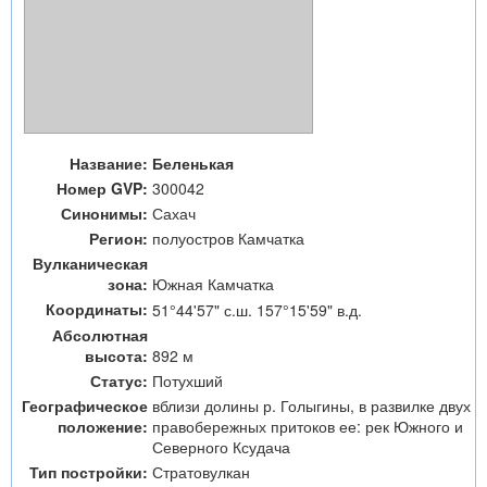
Название:
Беленькая
Номер GVP:
300042
Синонимы:
Сахач
Регион:
полуостров Камчатка
Вулканическая
зона:
Южная Камчатка
Координаты:
51°44'57" с.ш. 157°15'59" в.д.
Абсолютная
высота:
892 м
Статус:
Потухший
Географическое
вблизи долины р. Голыгины, в развилке двух
положение:
правобережных притоков ее: рек Южного и
Северного Ксудача
Тип постройки:
Стратовулкан