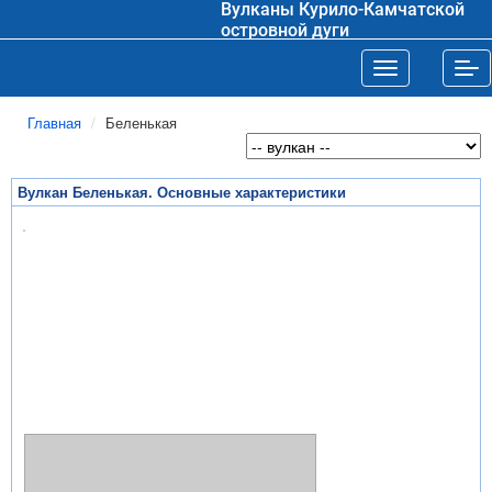
Вулканы Курило-Камчатской
островной дуги
Toggle navigat
Tog
Главная
Беленькая
Вулкан Беленькая. Основные характеристики