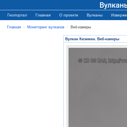
Вулкан
Геопортал
Главная
О проекте
Вулканы
Изверже
Главная
Мониторинг вулканов
Веб-камеры
Вулкан Кизимен. Веб-камеры